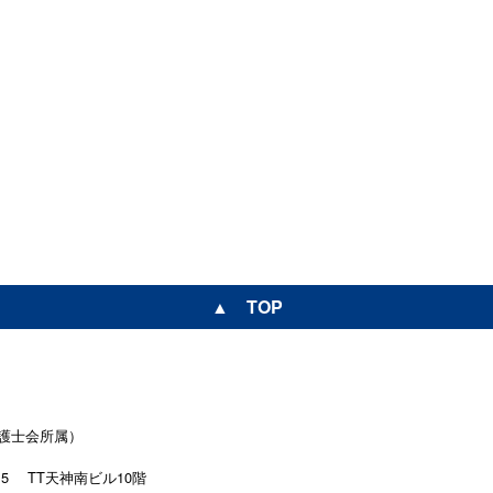
▲ TOP
護士会所属）
15
TT天神南ビル10階