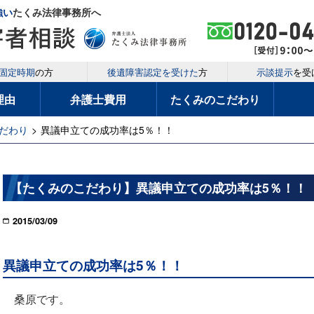
強い
たくみ法律事務所へ
固定時期
の方
後遺障害認定を受けた
方
示談提示
を受
理由
弁護士費用
たくみのこだわり
だわり
>
異議申立ての成功率は5％！！
【たくみのこだわり】異議申立ての成功率は5％！！
2015/03/09
異議申立ての成功率は5％！！
桑原です。