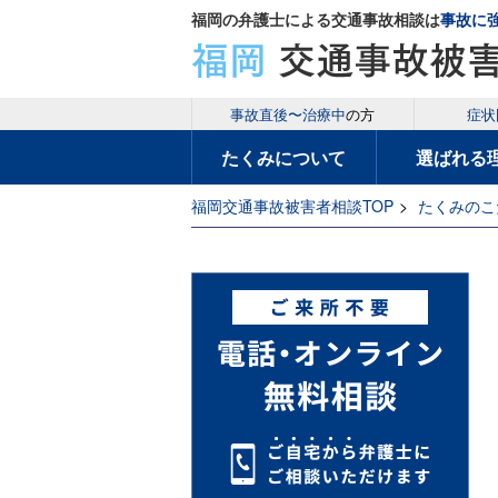
福岡の弁護士による交通事故相談は
事故に
事故直後〜治療中
の方
症状
たくみについて
選ばれる
福岡交通事故被害者相談TOP
>
たくみのこ