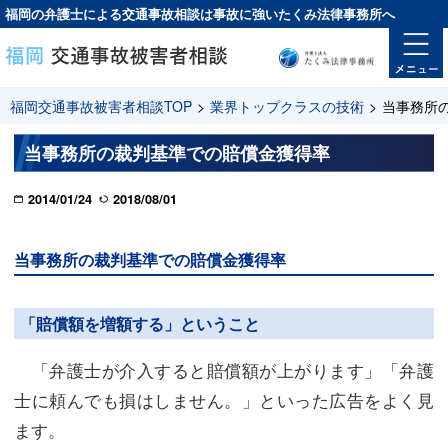
福岡の弁護士による交通事故相談は
事故に強い
たくみ法律事務所へ
福岡交通事故被害者相談TOP
>
業界トップクラスの技術
>
当事務所
当事務所の裁判基準での賠償金獲得率
2014/01/24
2018/08/01
当事務所の裁判基準での賠償金獲得率
「賠償額を増額する」ということ
「弁護士が介入すると賠償額が上がります」「弁護
士に頼んでも損はしません。」といった広告をよく見
ます。