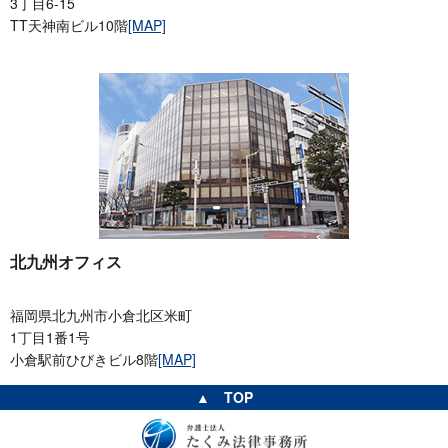
3丁目6-15
TT天神南ビル10階
[MAP]
北九州オフィス
福岡県北九州市小倉北区米町
1丁目1番1号
小倉駅前ひびきビル8階
[MAP]
▲ TOP