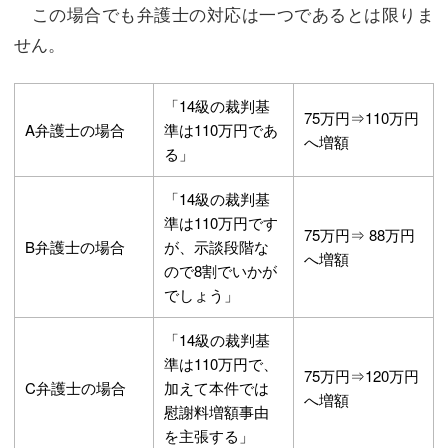
この場合でも弁護士の対応は一つであるとは限りま
せん。
「14級の裁判基
75万円⇒110万円
A弁護士の場合
準は110万円であ
へ増額
る」
「14級の裁判基
準は110万円です
75万円⇒ 88万円
B弁護士の場合
が、示談段階な
へ増額
ので8割でいかが
でしょう」
「14級の裁判基
準は110万円で、
75万円⇒120万円
C弁護士の場合
加えて本件では
へ増額
慰謝料増額事由
を主張する」