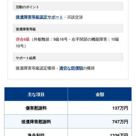
活動のポイント
後遺障害等級認定サポート
・示談交渉
後遺障害等級
併合8級
（外貌醜状：9級16号・右手関節の機能障害：10級
10号）
サポート結果
後遺障害等級認定獲得・
適切な賠償額
の獲得
主な項目
金額
傷害慰謝料
137万円
後遺障害慰謝料
747万円
逸失利益
1336万円