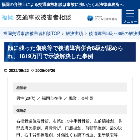
福岡の弁護士による交通事故相談は
事故に強い
たくみ法律事務所へ
福岡交通事故被害者相談TOP
>
解決実績
>
後遺障害5級～8級の解決
顔に残った傷痕等で後遺障害併合8級が認めら
れ、1819万円で示談解決した事例
2022/09/22
2025/06/26
相談者
男性(20代) ／ 福岡市在住 ／ 職業：会社員
傷病名
右橈骨遠位端骨折、右第2，3中手骨骨折、左前腕挫創、鼻
部皮膚欠損創、鼻骨骨折、口唇挫創、前額部挫創、歯の脱
臼、右手背部擦過創、外傷性くも膜下出血、歯牙破裂等