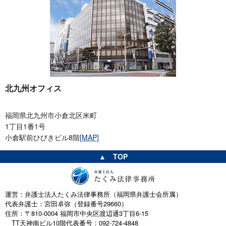
北九州オフィス
福岡県北九州市小倉北区米町
1丁目1番1号
小倉駅前ひびきビル8階
[MAP]
▲ TOP
運営：弁護士法人たくみ法律事務所（福岡県弁護士会所属）
代表弁護士：宮田卓弥（登録番号29660）
住所：〒810-0004 福岡市中央区渡辺通3丁目6-15
TT天神南ビル10階
代表番号：092-724-4848