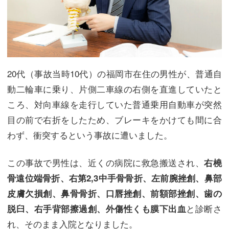
20代（事故当時10代）の福岡市在住の男性が、普通自
動二輪車に乗り、片側二車線の右側を直進していたと
ころ、対向車線を走行していた普通乗用自動車が突然
目の前で右折をしたため、ブレーキをかけても間に合
わず、衝突するという事故に遭いました。
この事故で男性は、近くの病院に救急搬送され、
右橈
骨遠位端骨折、右第2,3中手骨骨折、左前腕挫創、鼻部
皮膚欠損創、鼻骨骨折、口唇挫創、前額部挫創、歯の
と診断さ
脱臼、右手背部擦過創、外傷性くも膜下出血
れ、そのまま入院となりました。