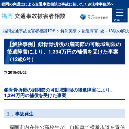
福岡の弁護士による交通事故相談は
事故に強い
たくみ法律事務所へ
福岡交通事故被害者相談TOP
>
解決実績
>
後遺障害1級～13級の解
【解決事例】鎖骨骨折後の肩関節の可動域制限の
後遺障害により、1,394万円の補償を受けた事案
（12級6号）
2015/09/02
鎖骨骨折後の肩関節の可動域制限の後遺障害により、
1,394万円の補償を受けた事案
１．事故発生
福岡市内在住の高校生が、自転車で横断歩道を青信