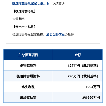
後遺障害等級認定サポート
、示談交渉
【後遺障害等級】
12級相当
【サポート結果】
後遺障害等級認定獲得、
適切な賠償額
の獲得
主な損害項目
金額
傷害慰謝料
124万円（裁判基準）
後遺障害慰謝料
290万円（裁判基準）
逸失利益
1224万円
最終支払額
約1650万円