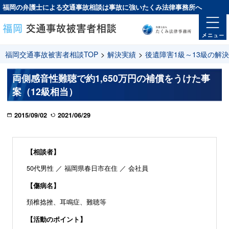
福岡の弁護士による交通事故相談は
事故に強い
たくみ法律事務所へ
福岡交通事故被害者相談TOP
>
解決実績
>
後遺障害1級～13級の解
両側感音性難聴で約1,650万円の補償をうけた事
案（12級相当）
2015/09/02
2021/06/29
【相談者】
50代男性 ／ 福岡県春日市在住 ／ 会社員
【傷病名】
頚椎捻挫、耳鳴症、難聴等
【活動のポイント】