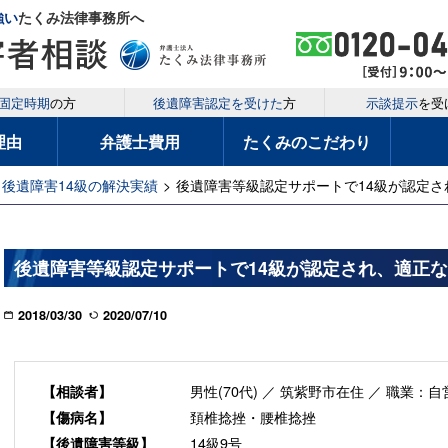
強い
たくみ法律事務所へ
固定時期
の方
後遺障害認定を受けた
方
示談提示
を受
理由
弁護士費用
たくみのこだわり
後遺障害14級の解決実績
>
後遺障害等級認定サポートで14級が認定
後遺障害等級認定サポートで14級が認定され、適正
2018/03/30
2020/07/10
男性(70代) ／ 筑紫野市在住 ／ 職業：自
【相談者】
頚椎捻挫・腰椎捻挫
【傷病名】
14級9号
【後遺障害等級】