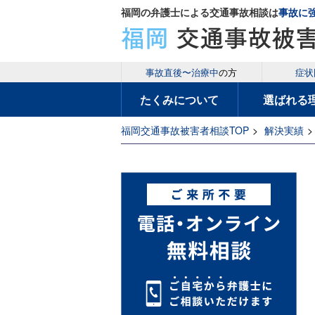
福岡の弁護士による交通事故相談は
事故に
事故直後〜治療中
の方
症状
たくみについて
選ばれる
福岡交通事故被害者相談TOP
>
解決実績
>