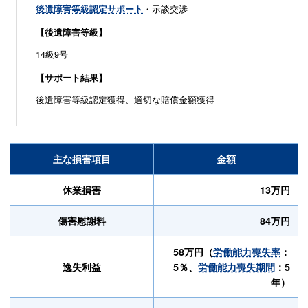
後遺障害等級認定サポート
・示談交渉
【後遺障害等級】
14級9号
【サポート結果】
後遺障害等級認定獲得、適切な賠償金額獲得
主な損害項目
金額
休業損害
13万円
傷害慰謝料
84万円
58万円（
労働能力喪失率
：
逸失利益
5％、
労働能力喪失期間
：5
年）