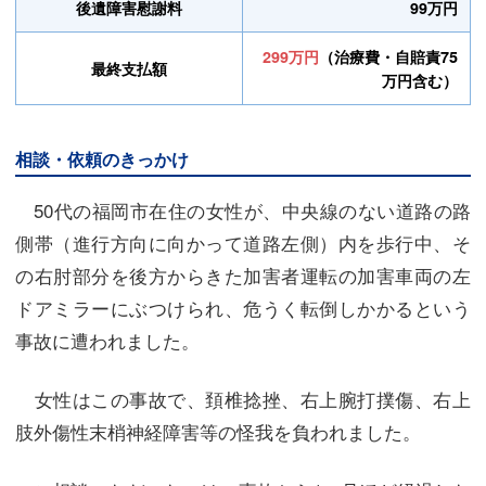
後遺障害慰謝料
99万円
299万円
（治療費・自賠責75
最終支払額
万円含む）
相談・依頼のきっかけ
50代の福岡市在住の女性が、中央線のない道路の路
側帯（進行方向に向かって道路左側）内を歩行中、そ
の右肘部分を後方からきた加害者運転の加害車両の左
ドアミラーにぶつけられ、危うく転倒しかかるという
事故に遭われました。
女性はこの事故で、頚椎捻挫、右上腕打撲傷、右上
肢外傷性末梢神経障害等の怪我を負われました。