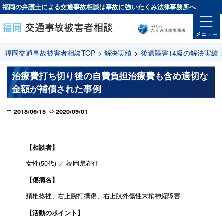
福岡の弁護士による交通事故相談は
事故に強い
たくみ法律事務所へ
福岡交通事故被害者相談TOP
>
解決実績
>
後遺障害14級の解決実績
治療費打ち切り後の自費負担治療費も含め適切な
金額が補償された事例
2018/06/15
2020/09/01
【相談者】
女性(50代) ／ 福岡県在住
【傷病名】
頚椎捻挫、右上腕打撲傷、右上肢外傷性末梢神経障害
【活動のポイント】