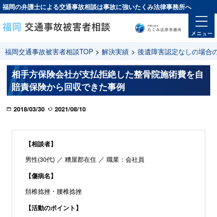
福岡の弁護士による交通事故相談は
事故に強い
たくみ法律事務所へ
福岡交通事故被害者相談TOP
>
解決実績
>
後遺障害認定なしの場合
相手方保険会社が支払拒絶した整骨院施術費を自
賠責保険から回収できた事例
2018/03/30
2021/08/10
【相談者】
男性(30代) ／ 糟屋郡在住 ／ 職業：会社員
【傷病名】
頚椎捻挫・腰椎捻挫
【活動のポイント】