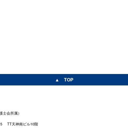
▲ TOP
護士会所属）
15
TT天神南ビル10階