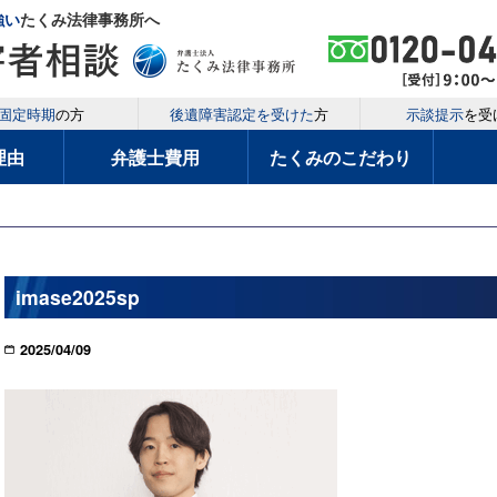
強い
たくみ法律事務所へ
固定時期
の方
後遺障害認定を受けた
方
示談提示
を受
理由
弁護士費用
たくみのこだわり
imase2025sp
2025/04/09