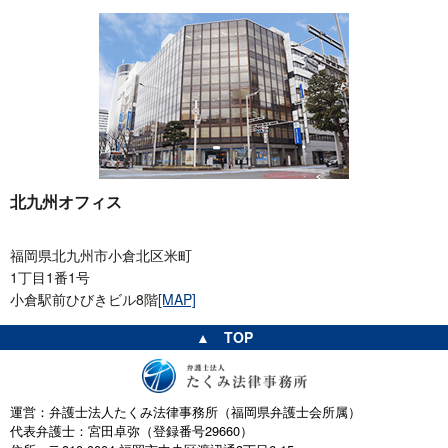
北九州オフィス
福岡県北九州市小倉北区米町
1丁目1番1号
小倉駅前ひびきビル8階
[MAP]
▲ TOP
運営：弁護士法人たくみ法律事務所（福岡県弁護士会所属）
代表弁護士：宮田卓弥（登録番号29660）