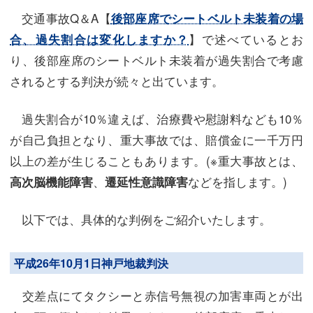
交通事故Q＆A【
後部座席でシートベルト未装着の場
】で述べているとお
合、過失割合は変化しますか？
り、後部座席のシートベルト未装着が過失割合で考慮
されるとする判決が続々と出ています。
過失割合が10％違えば、治療費や慰謝料なども10％
が自己負担となり、重大事故では、賠償金に一千万円
以上の差が生じることもあります。(※重大事故とは、
、
などを指します。)
高次脳機能障害
遷延性意識障害
以下では、具体的な判例をご紹介いたします。
平成26年10月1日神戸地裁判決
交差点にてタクシーと赤信号無視の加害車両とが出