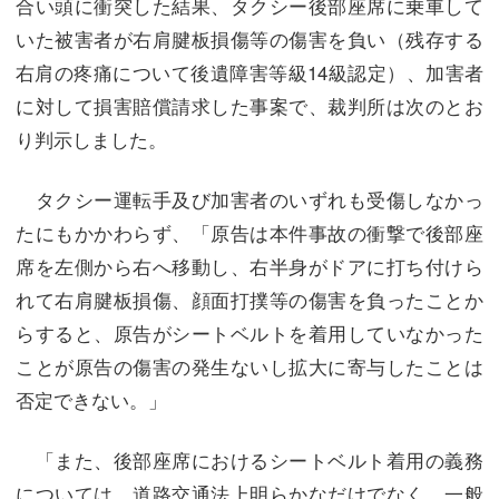
合い頭に衝突した結果、タクシー後部座席に乗車して
いた被害者が右肩腱板損傷等の傷害を負い（残存する
右肩の疼痛について後遺障害等級14級認定）、加害者
に対して損害賠償請求した事案で、裁判所は次のとお
り判示しました。
タクシー運転手及び加害者のいずれも受傷しなかっ
たにもかかわらず、「原告は本件事故の衝撃で後部座
席を左側から右へ移動し、右半身がドアに打ち付けら
れて右肩腱板損傷、顔面打撲等の傷害を負ったことか
らすると、原告がシートベルトを着用していなかった
ことが原告の傷害の発生ないし拡大に寄与したことは
否定できない。」
「また、後部座席におけるシートベルト着用の義務
については、道路交通法上明らかなだけでなく、一般