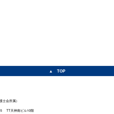
▲ TOP
護士会所属）
15
TT天神南ビル10階