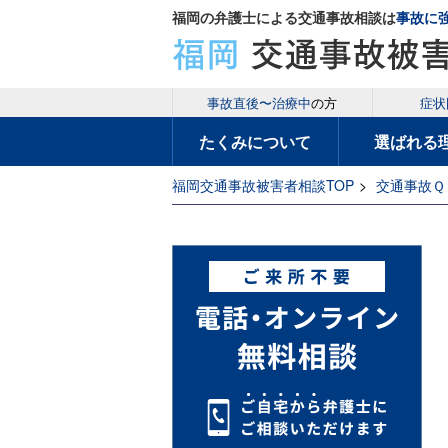
福岡の弁護士による交通事故相談は
事故に
事故直後〜治療中
の方
症状
たくみについて
選ばれる
福岡交通事故被害者相談TOP
>
交通事故Ｑ