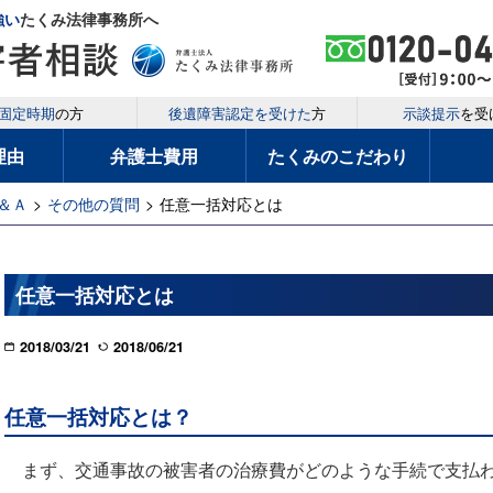
強い
たくみ法律事務所へ
固定時期
の方
後遺障害認定を受けた
方
示談提示
を受
理由
弁護士費用
たくみのこだわり
＆Ａ
>
その他の質問
>
任意一括対応とは
任意一括対応とは
2018/03/21
2018/06/21
任意一括対応とは？
まず、交通事故の被害者の治療費がどのような手続で支払わ