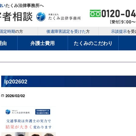
強い
たくみ法律事務所へ
固定時期
の方
後遺障害認定を受けた
方
示談提示
を受
理由
弁護士費用
たくみのこだわり
lp202602
2026/02/02