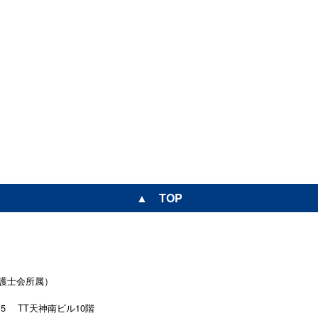
▲ TOP
護士会所属）
15
TT天神南ビル10階