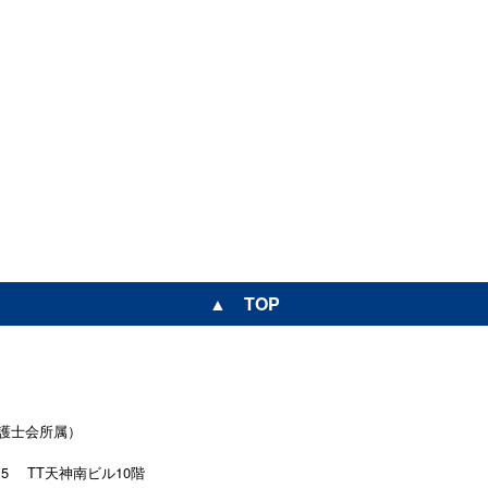
▲ TOP
護士会所属）
15
TT天神南ビル10階