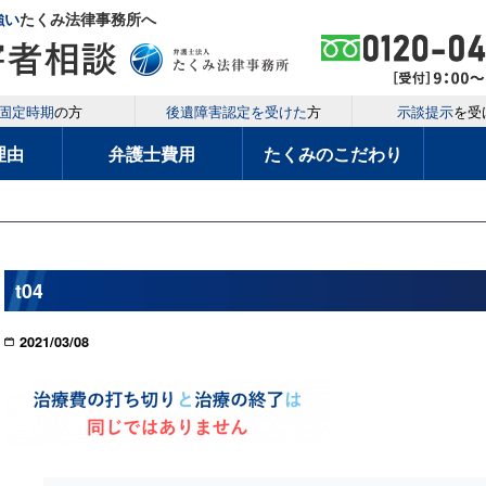
強い
たくみ法律事務所へ
固定時期
の方
後遺障害認定を受けた
方
示談提示
を受
理由
弁護士費用
たくみのこだわり
t04
2021/03/08