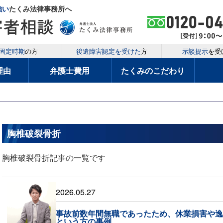
強い
たくみ法律事務所へ
固定時期
の方
後遺障害認定を受けた
方
示談提示
を受
理由
弁護士費用
たくみのこだわり
胸椎破裂骨折
胸椎破裂骨折記事の一覧です
2026.05.27
事故前数年間無職であったため、休業損害や
という方の事例