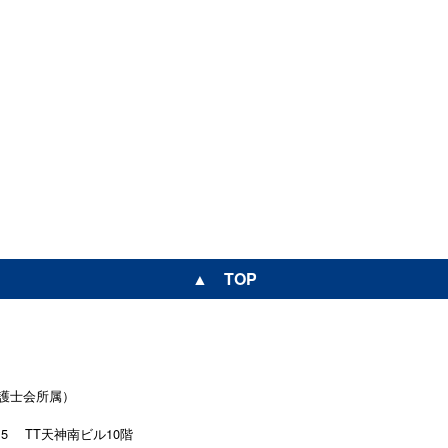
▲ TOP
護士会所属）
15
TT天神南ビル10階