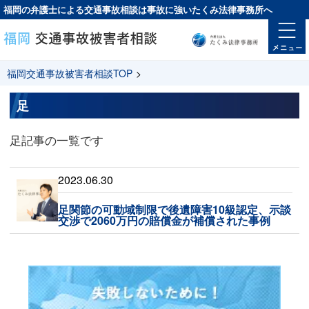
福岡の弁護士による交通事故相談は
事故に強い
たくみ法律事務所へ
福岡交通事故被害者相談TOP
>
足
足記事の一覧です
2023.06.30
足関節の可動域制限で後遺障害10級認定、示談
交渉で2060万円の賠償金が補償された事例