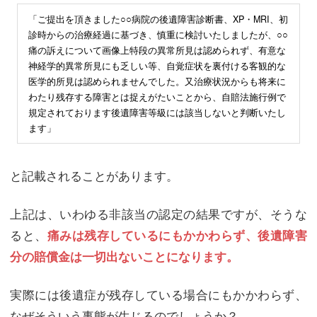
「ご提出を頂きました○○病院の後遺障害診断書、XP・MRI、初
診時からの治療経過に基づき、慎重に検討いたしましたが、○○
痛の訴えについて画像上特段の異常所見は認められず、有意な
神経学的異常所見にも乏しい等、自覚症状を裏付ける客観的な
医学的所見は認められませんでした。又治療状況からも将来に
わたり残存する障害とは捉えがたいことから、自賠法施行例で
規定されております後遺障害等級には該当しないと判断いたし
ます」
と記載されることがあります。
上記は、いわゆる非該当の認定の結果ですが、そうな
ると、
痛みは残存しているにもかかわらず、後遺障害
分の賠償金は一切出ないことになります。
実際には後遺症が残存している場合にもかかわらず、
なぜそういう事態が生じるのでしょうか？