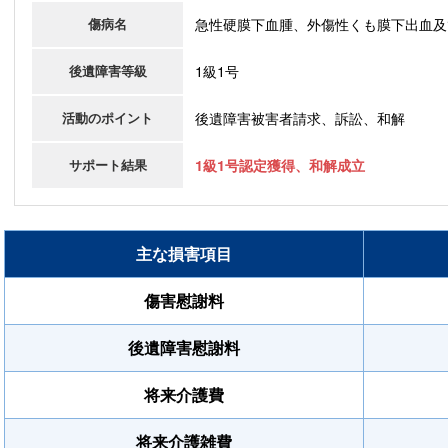
急性硬膜下血腫、外傷性くも膜下出血及
傷病名
1級1号
後遺障害等級
後遺障害被害者請求、訴訟、和解
活動のポイント
サポート結果
1級1号認定獲得、和解成立
主な損害項目
傷害慰謝料
後遺障害慰謝料
将来介護費
将来介護雑費