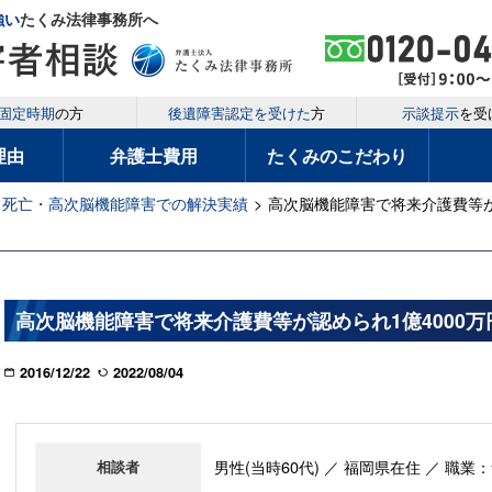
強い
たくみ法律事務所へ
固定時期
の方
後遺障害認定を受けた
方
示談提示
を受
理由
弁護士費用
たくみのこだわり
死亡・高次脳機能障害での解決実績
>
高次脳機能障害で将来介護費等が
高次脳機能障害で将来介護費等が認められ1億4000
2016/12/22
2022/08/04
男性(当時60代) ／ 福岡県在住 ／ 職業
相談者