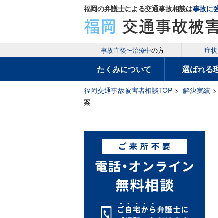
福岡の弁護士による交通事故相談は
事故に
事故直後〜治療中
の方
症状
たくみについて
選ばれる
福岡交通事故被害者相談TOP
>
解決実績
>
案