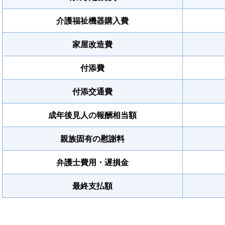
介護福祉機器購入費
家屋改造費
付添費
付添交通費
成年後見人の報酬相当額
親族固有の慰謝料
弁護士費用・遅損金
最終支払額