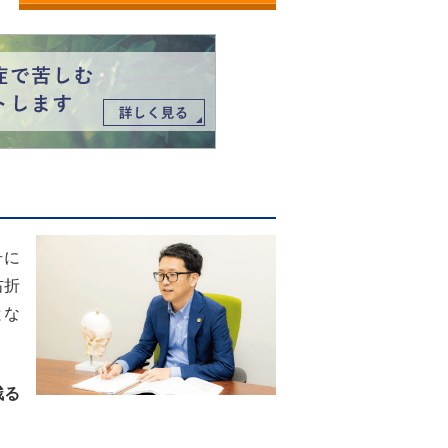
号に
右折
とな
残る