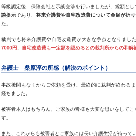
等級認定後、保険会社と示談交渉を行いましたが、総額とし
談提示
であり、
将来介護費や自宅改造費について金額が折り
た。
裁判でも将来介護費や自宅改造費が大きな争点となりまし
7000円
、
自宅改造費も一定額を認めるとの裁判所からの和解
弁護士 桑原淳の所感（解決のポイント）
事故後間もなくからご依頼を受け、最終的に裁判が終わるま
経ちました。
被害者本人はもちろん、ご家族の皆様も大変な思いをしてこ
す。
また、これからも被害者とご家族には長い介護生活が待って