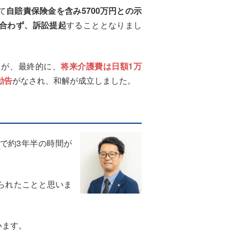
て
自賠責保険金を含み5700万円との示
合わず、訴訟提起
することとなりまし
たが、最終的に、
将来介護費は日額1万
勧告
がなされ、和解が成立しました。
で約3年半の時間が
られたことと思いま
います。