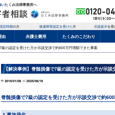
強い
たくみ法律事務所へ
固定時期
の方
後遺障害認定を受けた
方
示談提示
を受
理由
弁護士費用
たくみのこだわり
7級の認定を受けた方が示談交渉で約600万円増額できた事案
【解決事例】脊髄損傷で7級の認定を受けた方が示談交
2016/01/08
2025/06/19
脊髄損傷で7級の認定を受けた方が示談交渉で約60
1.事故発生