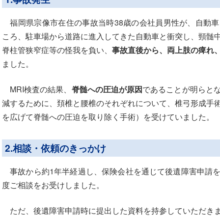
福岡県宗像市在住の事故当時38歳の会社員男性が、自動車
ころ、駐車場から道路に進入してきた自動車と衝突し、頸髄
脊柱管狭窄症等の怪我を負い、
事故直後から、両上肢の痺れ
ました。
MRI検査の結果、
脊髄への圧迫が原因
であることが明らと
減するために、頚椎と腰椎のそれぞれについて、椎弓形成手
を広げて脊髄への圧迫を取り除く手術）を受けていました。
2.相談・依頼のきっかけ
事故から約1年半経過し、保険会社を通じて後遺障害申請を
度ご相談をお受けしました。
ただ、後遺障害申請時に提出した資料を持参していただき