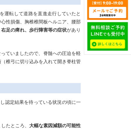
を運転して道路を直進走行していたと
中心性損傷、胸椎椎間板ヘルニア、腰部
、右足の痺れ、歩行障害等の症状
があり
なっていましたので、脊髄への圧迫を軽
術（椎弓に切り込みを入れて開き脊柱管
し認定結果を待っている状況の頃に一
ましたところ、
大幅な素因減額の可能性