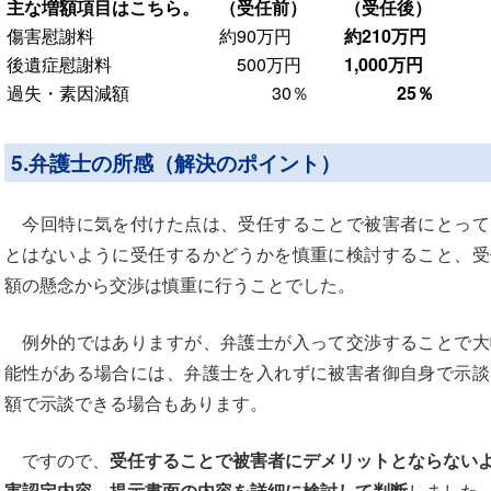
主な増額項目はこちら。
（受任前）
（受任後）
傷害慰謝料
約90万円
約210万円
後遺症慰謝料
500万円
1,000万円
過失・素因減額
30％
25％
5.弁護士の所感（解決のポイント）
今回特に気を付けた点は、受任することで被害者にとって
とはないように受任するかどうかを慎重に検討すること、受
額の懸念から交渉は慎重に行うことでした。
例外的ではありますが、弁護士が入って交渉することで大
能性がある場合には、弁護士を入れずに被害者御自身で示談
額で示談できる場合もあります。
ですので、
受任することで被害者にデメリットとならない
害認定内容、提示書面の内容を詳細に検討して判断
しました