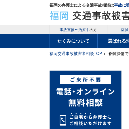
福岡の弁護士による交通事故相談は
事故に
事故直後〜治療中
の方
症状
たくみについて
選ばれる
福岡交通事故被害者相談TOP
>
脊髄損傷で