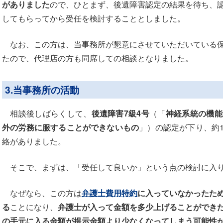
がありました
ので、ひとまず、後遺障害認定の結果を待ち、
してもらってから受任を検討することとしました。
なお、この方は、当事務所が懇意にさせていただいている保
たので、代理店の方も同席しての相談となりました。
3.当事務所の活動
相談後しばらくして、
後遺障害7級4号
（「
神経系統の機能
外の労務に服することができないもの
」）の認定が下り、約1
絡がありました。
そこで、まずは、「受任して良いか」という点の検討に入
なぜなら、この方は
弁護士費用特約
に入っていなかったた
る
ことになり、
弁護士が入って金額を多少上げることができ
の手元に入る金額が提示金額より少なくなってしまう可能性