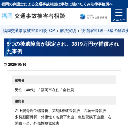
福岡の弁護士による交通事故相談は
事故に強い
たくみ法律事務所へ
福岡交通事故被害者相談TOP
>
解決実績
>
後遺障害1級～8級の解決
5つの後遺障害が認定され、3819万円が補償され
た事例
2025/10/16
被害者
男性（40代） / 福岡市在住 / 会社員
傷病名
左上腕骨近位端骨折、第5腰椎破裂骨折、右恥坐骨骨折、
多発顔面骨折、外傷性くも膜下出血、急性硬膜下血腫、右
閉瞼不全、外傷性嗅覚障害