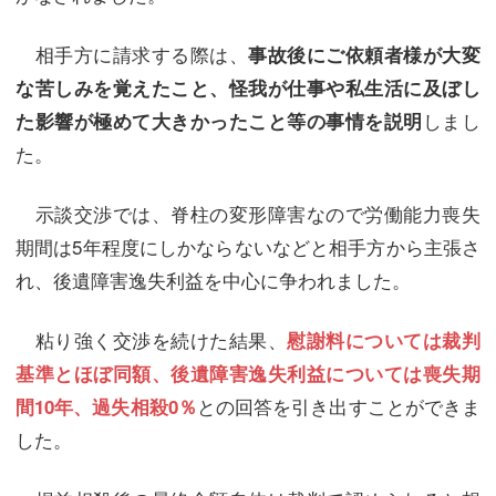
相手方に請求する際は、
事故後にご依頼者様が大変
な苦しみを覚えたこと、怪我が仕事や私生活に及ぼし
しまし
た影響が極めて大きかったこと等の事情を説明
た。
示談交渉では、脊柱の変形障害なので労働能力喪失
期間は5年程度にしかならないなどと相手方から主張さ
れ、後遺障害逸失利益を中心に争われました。
粘り強く交渉を続けた結果、
慰謝料については裁判
基準とほぼ同額、後遺障害逸失利益については喪失期
との回答を引き出すことができま
間10年、過失相殺0％
した。