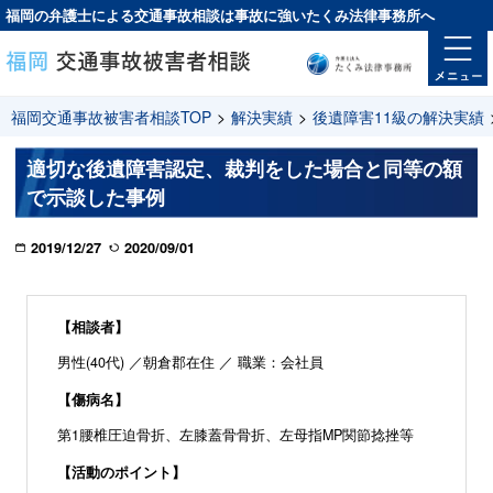
福岡の弁護士による交通事故相談は
事故に強い
たくみ法律事務所へ
福岡交通事故被害者相談TOP
>
解決実績
>
後遺障害11級の解決実績
適切な後遺障害認定、裁判をした場合と同等の額
で示談した事例
2019/12/27
2020/09/01
【相談者】
男性(40代) ／朝倉郡在住 ／ 職業：会社員
【傷病名】
第1腰椎圧迫骨折、左膝蓋骨骨折、左母指MP関節捻挫等
【活動のポイント】