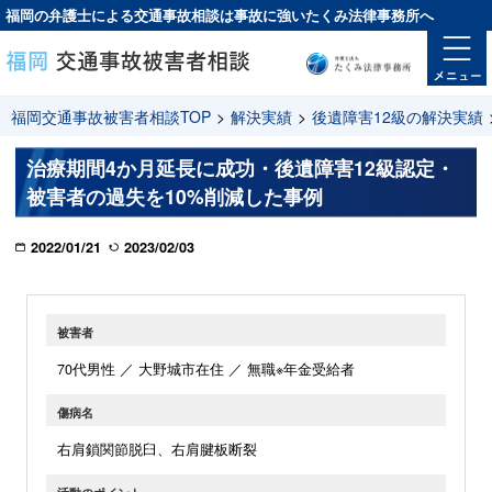
福岡の弁護士による交通事故相談は
事故に強い
たくみ法律事務所へ
福岡交通事故被害者相談TOP
>
解決実績
>
後遺障害12級の解決実績
治療期間4か月延長に成功・後遺障害12級認定・
被害者の過失を10%削減した事例
2022/01/21
2023/02/03
被害者
70代男性 ／ 大野城市在住 ／ 無職※年金受給者
傷病名
右肩鎖関節脱臼、右肩腱板断裂