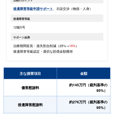
活動のポイント
後遺障害等級申請サポート
、示談交渉（物損・人身）
後遺障害等級
12級5号
サポート結果
治療期間延長・過失割合削減（25%→
15%
）
後遺障害等級認定・適切な賠償金額獲得
主な損害項目
金額
約145万円（裁判基準の
傷害慰謝料
95%）
約276万円（裁判基準の
後遺障害慰謝料
95%）