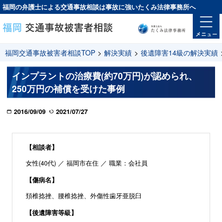
福岡の弁護士による交通事故相談は
事故に強い
たくみ法律事務所へ
福岡交通事故被害者相談TOP
>
解決実績
>
後遺障害14級の解決実績
インプラントの治療費(約70万円)が認められ、
250万円の補償を受けた事例
2016/09/09
2021/07/27
【相談者】
女性(40代) ／ 福岡市在住 ／ 職業：会社員
【傷病名】
頚椎捻挫、腰椎捻挫、外傷性歯牙亜脱臼
【後遺障害等級】