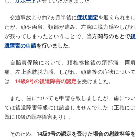
し、
させていただきました。
サポート
交通事故より約7ヵ月半後に
を迎えられまし
症状固定
たが、頭や両肩、頚部が痛み、左腕に脱力感やしびれ
が残ってしまったということで、
当方関与のもとで
後
。
遺障害の申請
を行いました
自賠責保険において、頚椎捻挫後の頚部痛、両肩
痛、左上腕肢脱力感、しびれ、頭痛等の症状について
は、
を受けました。
14級9号の後遺障害の認定
また、歯についても申請を致しましたが、歯につい
ては後遺障害等級には該当しませんでした（正確には
既に10級の既存障害あり）。
そのため、
14級9号の認定を受けた場合の慰謝料等を