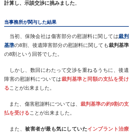
。
計算し、示談交渉に挑みました
当事務所が関与した結果
当初、保険会社は傷害部分の慰謝料に関しては
裁判
の8割、後遺障害部分の慰謝料に関しても
基準
裁判基準
の8割という回答でした。
しかし、数回にわたって交渉を重ねるうちに、後遺
障害の慰謝料については
裁判基準と同額の支払を受け
ことが出来ました。
る
また、傷害慰謝料については、
裁判基準の約9割の支
ことが出来ました。
払を受ける
また、
被害者が最も気にしていた
インプラント治療