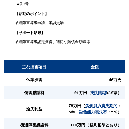
14級9号
【活動のポイント】
後遺障害等級申請、示談交渉
【サポート結果】
後遺障害等級認定獲得、適切な賠償金額獲得
主な損害項目
金額
休業損害
46万円
傷害慰謝料
91万円（
裁判基準
の9割）
78万円（
労働能力喪失期間
：
逸失利益
5年・
労働能力喪失率
：5％）
後遺障害慰謝料
110万円（裁判基準どおり）