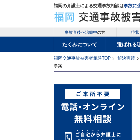
福岡の弁護士による交通事故相談は
事故に
事故直後〜治療中
の方
症状
たくみについて
選ばれる
福岡交通事故被害者相談TOP
>
解決実績
>
事案