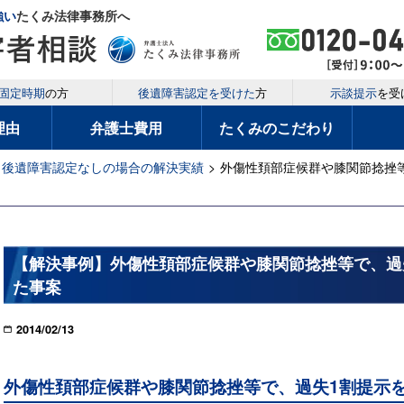
強い
たくみ法律事務所へ
固定時期
の方
後遺障害認定を受けた
方
示談提示
を受
理由
弁護士費用
たくみのこだわり
後遺障害認定なしの場合の解決実績
>
外傷性頚部症候群や膝関節捻挫
【解決事例】外傷性頚部症候群や膝関節捻挫等で、過
た事案
2014/02/13
外傷性頚部症候群や膝関節捻挫等で、過失1割提示