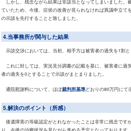
しかし、残念ながら結果は非該当となってしまいました。被
ていたため、今後、症状の改善が見られなければ異議申立て
の示談を先行することと致しました。
4.当事務所が関与した結果
示談交渉においては、当初、相手方は被害者の過失を1割と
これに対しては、実況見分調書の記載を基に、被害者に過失
者の過失を0とすることで示談がまとまりました。
通院慰謝料について、ほぼ
裁判所基準
どおりの80万円にて
5.解決のポイント（所感）
後遺障害の等級認定がとれなかったことは非常に残念ですが
り、今後の治療状況を見ながら進める予定となっております