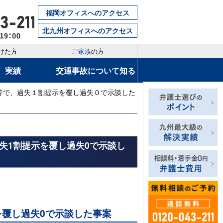
福岡オフィスへのアクセス
北九州オフィスへのアクセス
けた方
ご家族
の方
実績
交通事故について知る
等で、過失１割提示を覆し過失０で示談した
失1割提示を覆し過失0で示談し
を覆し過失0で示談した事案