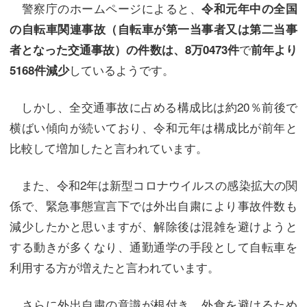
警察庁のホームページによると、
令和元年中の全国
の自転車関連事故（自転車が第一当事者又は第二当事
で
者となった交通事故）の件数は、8万0473件
前年より
しているようです。
5168件減少
しかし、全交通事故に占める構成比は約20％前後で
横ばい傾向が続いており、令和元年は構成比が前年と
比較して増加したと言われています。
また、令和2年は新型コロナウイルスの感染拡大の関
係で、緊急事態宣言下では外出自粛により事故件数も
減少したかと思いますが、解除後は混雑を避けようと
する動きが多くなり、通勤通学の手段として自転車を
利用する方が増えたと言われています。
さらに外出自粛の意識が根付き、外食を避けるため