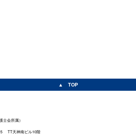
▲ TOP
護士会所属）
15
TT天神南ビル10階