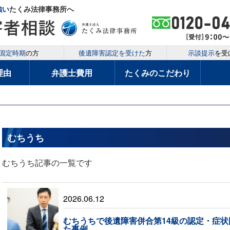
強い
たくみ法律事務所へ
固定時期
の方
後遺障害認定を受けた
方
示談提示
を受
理由
弁護士費用
たくみのこだわり
むちうち
むちうち記事の一覧です
2026.06.12
むちうちで後遺障害併合第14級の認定・症
た事例