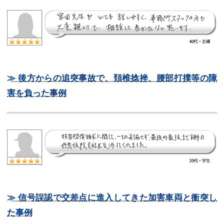
≫ 後方からの追突事故で、頚椎捻挫、腰部打撲等の障
害を負った事例
≫ 信号誤認で交差点に進入してきた加害車両と衝突し
た事例