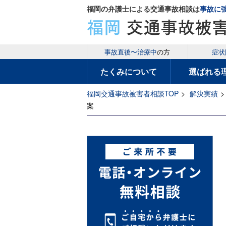
福岡の弁護士による交通事故相談は
事故に
事故直後〜治療中
の方
症状
たくみについて
選ばれる
福岡交通事故被害者相談TOP
>
解決実績
>
案