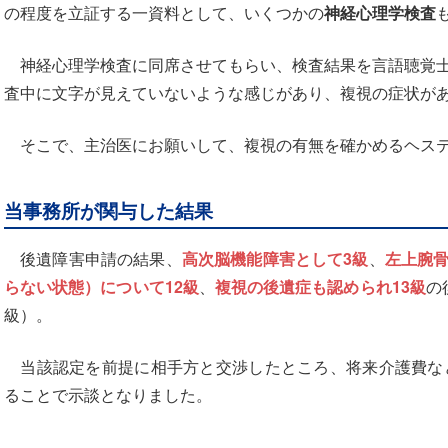
の程度を立証する一資料として、いくつかの
神経心理学検査
神経心理学検査に同席させてもらい、検査結果を言語聴覚士
査中に文字が見えていないような感じがあり、複視の症状が
そこで、主治医にお願いして、複視の有無を確かめるヘステ
当事務所が関与した結果
後遺障害申請の結果、
高次脳機能障害として3級
、
左上腕
らない状態）について12級
、
複視の後遺症も認められ13級
の
級）。
当該認定を前提に相手方と交渉したところ、将来介護費など
ることで示談となりました。