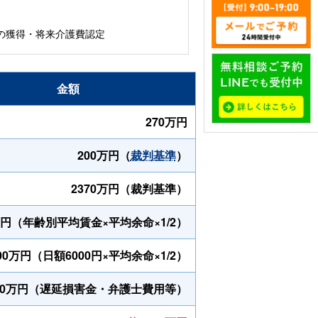
の獲得・将来介護費認定
金額
270万円
200万円（
裁判基準
）
2370万円（
裁判基準
）
万円（
年齢別平均賃金×平均余命×1/2
）
00万円（
日額6000円×平均余命×1/2
）
00万円（
遅延損害金・弁護士費用等
）