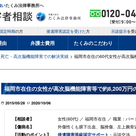
強い
たくみ法律事務所へ
固定時期
の方
後遺障害認定を受けた
方
示談提示
を受
理由
弁護士費用
たくみのこだわり
死亡・高次脳機能障害での解決実績
>
福岡市在住の60代女性が高次脳
福岡市在住の女性が高次脳機能障害等で約8,200万
2015/05/28
2020/10/06
女性(60代) ／ 福岡市在住 ／ 職業：パ
【相談者】
外傷性くも膜下出血、脳挫傷、左上腕骨
【傷病名】
・示談交渉
【活動のポイント】
後遺障害等級認定サポート