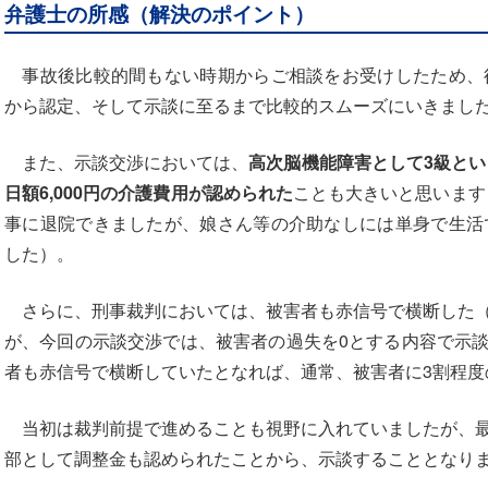
弁護士の所感（解決のポイント）
事故後比較的間もない時期からご相談をお受けしたため、
から認定、そして示談に至るまで比較的スムーズにいきまし
また、示談交渉においては、
高次脳機能障害として3級と
日額6,000円の介護費用が認められた
ことも大きいと思います
事に退院できましたが、娘さん等の介助なしには単身で生活
した）。
さらに、刑事裁判においては、被害者も赤信号で横断した（
が、今回の示談交渉では、被害者の過失を0とする内容で示
者も赤信号で横断していたとなれば、通常、被害者に3割程度
当初は裁判前提で進めることも視野に入れていましたが、最
部として調整金も認められたことから、示談することとなり