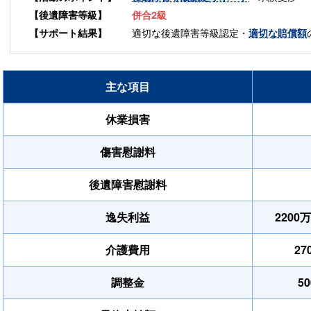
【後遺障害等級】
併合2級
適切な後遺障害等級認定・
【サポート結果】
適切な賠償額
主な項目
休業損害
傷害慰謝料
後遺障害慰謝料
逸失利益
2200
介護費用
27
調整金
5