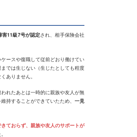
障害11級7号が認定
され、相手保険会社
。
いケースや復職して従前どおり働けてい
限までは生じない（生じたとしても程度
なくありません。
遭われたあとは一時的に親族や友人が無
を維持することができていたため、
一見
。
できておらず、親族や友人のサポートが
た。