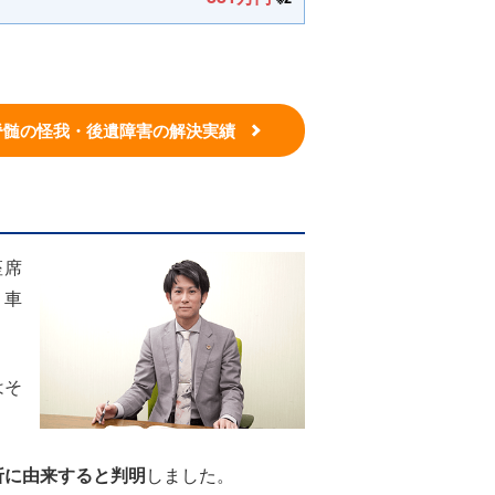
脊髄の怪我・後遺障害の解決実績
座席
り車
はそ
折に由来すると判明
しました。