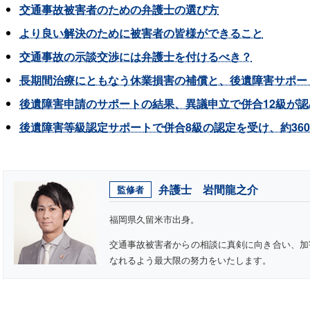
交通事故被害者のための弁護士の選び方
より良い解決のために被害者の皆様ができること
交通事故の示談交渉には弁護士を付けるべき？
長期間治療にともなう休業損害の補償と、後遺障害サポート
後遺障害申請のサポートの結果、異議申立で併合12級が
後遺障害等級認定サポートで併合8級の認定を受け、約36
弁護士 岩間龍之介
監修者
福岡県久留米市出身。
交通事故被害者からの相談に真剣に向き合い、加
なれるよう最大限の努力をいたします。