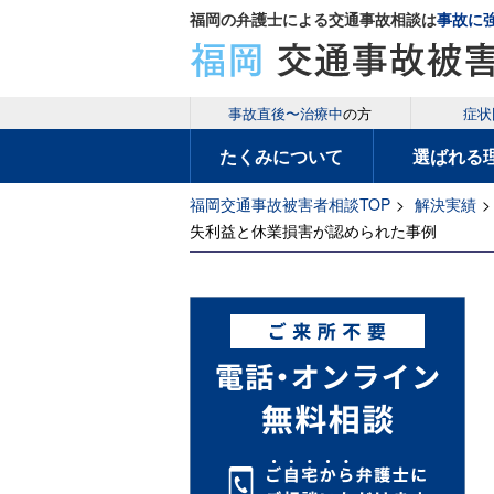
福岡の弁護士による交通事故相談は
事故に
事故直後〜治療中
の方
症状
たくみについて
選ばれる
福岡交通事故被害者相談TOP
>
解決実績
>
失利益と休業損害が認められた事例