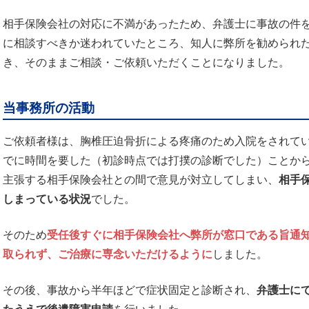
相手保険会社の対応に不満があったため、弁護士に事故の件
に相談すべきか迷われていたところ、知人に弊所を勧められ
き、そのままご相談・ご依頼いただくことになりました。
当事務所の活動
ご依頼者様は、胸椎圧迫骨折による疼痛のため入院をされて
でに時間を要した（初診時点では打撲の診断でした）ことか
主張する相手保険会社との間で意見が対立してしまい、
相手
しまっている状況
でした。
そのため
受任後すぐに相手保険会社へ弊所が窓口である旨通
取られず、ご治療に専念いただけるように
しました。
その後、事故から半年ほどで症状固定と診断され、
弁護士に
たうえで後遺障害申請
を行いました。