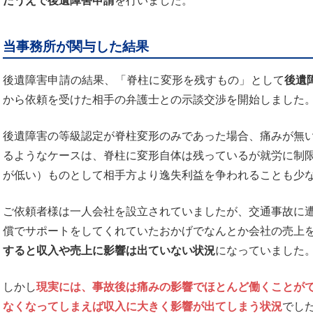
当事務所が関与した結果
後遺障害申請の結果、「脊柱に変形を残すもの」として
後遺
から依頼を受けた相手の弁護士との示談交渉を開始しました
後遺障害の等級認定が脊柱変形のみであった場合、痛みが無
るようなケースは、脊柱に変形自体は残っているが就労に制
が低い）ものとして相手方より逸失利益を争われることも少
ご依頼者様は一人会社を設立されていましたが、交通事故に
償でサポートをしてくれていたおかげでなんとか会社の売上
すると収入や売上に影響は出ていない状況
になっていました
しかし
現実には、事故後は痛みの影響でほとんど働くことが
なくなってしまえば収入に大きく影響が出てしまう状況
でし