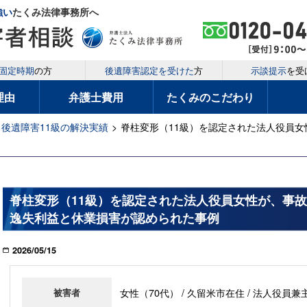
強い
たくみ法律事務所へ
固定時期
の方
後遺障害認定を受けた
方
示談提示
を受
理由
弁護士費用
たくみのこだわり
後遺障害11級の解決実績
>
脊柱変形（11級）を認定された法人役員
脊柱変形（11級）を認定された法人役員女性が、事
逸失利益と休業損害が認められた事例
2026/05/15
女性（70代） / 久留米市在住 / 法人役員兼
被害者