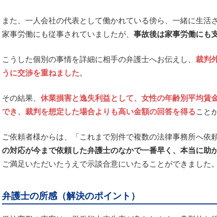
また、一人会社の代表として働かれている傍ら、一緒に生活
家事労働にも従事されていましたが、
事故後は家事労働にも
こうした個別の事情を詳細に相手の弁護士へお伝えし、
裁判
うに交渉を重ねました
。
その結果、
休業損害と逸失利益として、女性の年齢別平均賃
でき、裁判を想定した場合よりも高い金額の回答を得る
こと
ご依頼者様からは、「これまで別件で複数の法律事務所へ依
の対応が今まで依頼した弁護士のなかで一番早く、本当に助
ご満足いただいたうえで示談合意にいたることができました
弁護士の所感（解決のポイント）