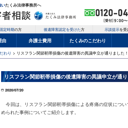
強い
たくみ法律事務所へ
固定時期
の方
後遺障害認定を受けた
方
示談提示
を受
理由
弁護士費用
たくみのこだわり
だわり
>
リスフラン関節靭帯損傷の後遺障害の異議申立が通りました
リスフラン関節靭帯損傷の後遺障害の異議申立が通り
2020/07/20
今回は、リスフラン関節靭帯損傷による疼痛の症状について
められた事例についてご紹介します。