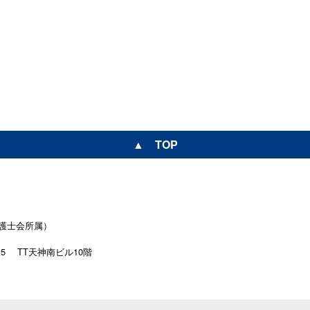
▲ TOP
護士会所属）
15
TT天神南ビル10階