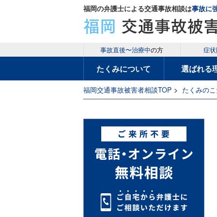
福岡の弁護士による交通事故相談は
事故に
事故直後〜治療中
の方
症状
たくみについて
選ばれる
福岡交通事故被害者相談TOP
>
たくみのこ