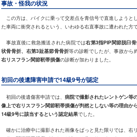
事故・怪我の状況
この方は、バイクに乗って交差点を青信号で直進しようとし
た車両に衝突されるという、いわゆる右直事故に遭われた方
事故直後に救急搬送された病院では
右第3指PIP関節脱臼
状骨骨折、右第3趾基節骨骨折
等の診断でしたが、事故から
右リスフラン関節靭帯損傷
の診断が加わりました。
初回の後遺障害申請で14級9号が認定
初回の後遺傷害申請では、
病院で撮影されたレントゲン等
像上で右リスフラン関節靭帯損傷が判然としない等の理由か
14級9号に該当するという認定結果
でした。
確かに治療中に撮影された画像をぱっと見た限りでは、右