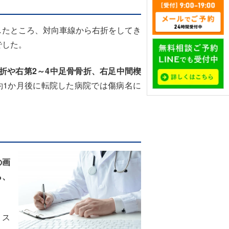
たところ、対向車線から右折をしてき
でした。
骨折や右第2～4中足骨骨折、右足中間楔
約1か月後に転院した病院では傷病名に
の画
ら、
リス