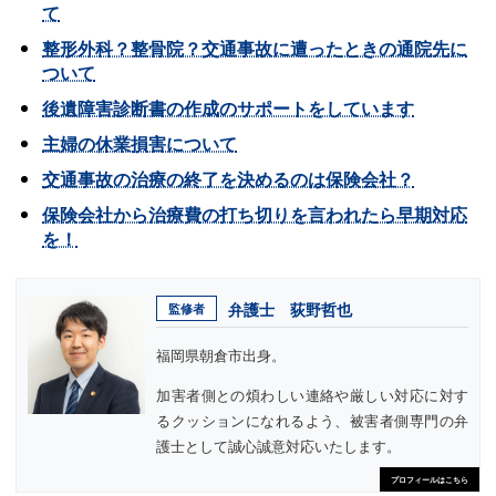
て
整形外科？整骨院？交通事故に遭ったときの通院先に
ついて
後遺障害診断書の作成のサポートをしています
主婦の休業損害について
交通事故の治療の終了を決めるのは保険会社？
保険会社から治療費の打ち切りを言われたら早期対応
を！
弁護士 荻野哲也
監修者
福岡県朝倉市出身。
加害者側との煩わしい連絡や厳しい対応に対す
るクッションになれるよう、被害者側専門の弁
護士として誠心誠意対応いたします。
プロフィールはこちら