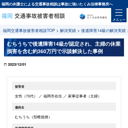
福岡の弁護士による交通事故相談は
事故に強い
たくみ法律事務所へ
福岡交通事故被害者相談TOP
>
解決実績
>
後遺障害14級の解決実績
むちうちで後遺障害14級が認定され、主婦の休業
損害を含む約360万円で示談解決した事例
2023/12/01
被害者
女性（70代） ／ 福岡市在住 ／ 家事従事者（主婦）
傷病名
むちうち（頚椎捻挫）