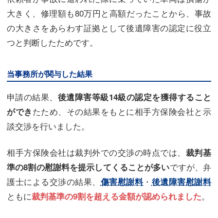
大きく、修理額も80万円と高額だったことから、事故
の大きさをあらわす証拠として後遺障害の認定に役立
つと判断したためです。
当事務所が関与した結果
申請の結果、
後遺障害等級14級の認定を獲得すること
たため、その結果をもとに相手方保険会社と示
ができ
談交渉を行いました。
相手方保険会社は裁判外での交渉の時点では、
裁判基
ですが、弁
準の8割の慰謝料を提示してくることが多い
護士による交渉の結果、
・
傷害慰謝料
後遺障害慰謝料
ともに
。
裁判基準の9割を超える金額が認められました