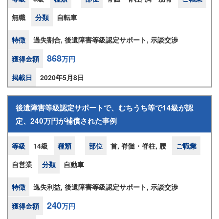
無職
分類
自転車
特徴
過失割合, 後遺障害等級認定サポート, 示談交渉
868
獲得金額
万円
掲載日
2020年5月8日
後遺障害等級認定サポートで、むちうち等で14級が認
定、240万円が補償された事例
等級
14級
種類
部位
首, 脊髄・脊柱, 腰
ご職業
自営業
分類
自動車
特徴
逸失利益, 後遺障害等級認定サポート, 示談交渉
240
獲得金額
万円