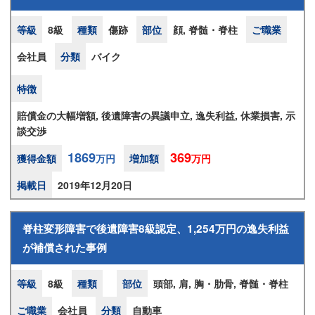
等級
8級
種類
傷跡
部位
顔, 脊髄・脊柱
ご職業
会社員
分類
バイク
特徴
賠償金の大幅増額, 後遺障害の異議申立, 逸失利益, 休業損害, 示
談交渉
1869
369
獲得金額
万円
増加額
万円
掲載日
2019年12月20日
脊柱変形障害で後遺障害8級認定、1,254万円の逸失利益
が補償された事例
等級
8級
種類
部位
頭部, 肩, 胸・肋骨, 脊髄・脊柱
ご職業
会社員
分類
自動車