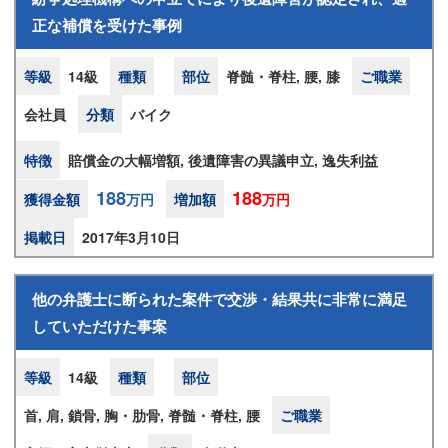
正な補償を受けた事例
等級
14級
種類
部位
脊髄・脊柱, 腰, 膝
ご職業
会社員
分類
バイク
特徴
賠償金の大幅増額, 後遺障害の異議申立, 逸失利益
188
188
獲得金額
万円
増加額
万円
掲載日
2017年3月10日
他の弁護士に断られた案件で交渉・結果共に非常に満足
していただけた事案
等級
14級
種類
部位
首, 肩, 鎖骨, 胸・肋骨, 脊髄・脊柱, 腰
ご職業