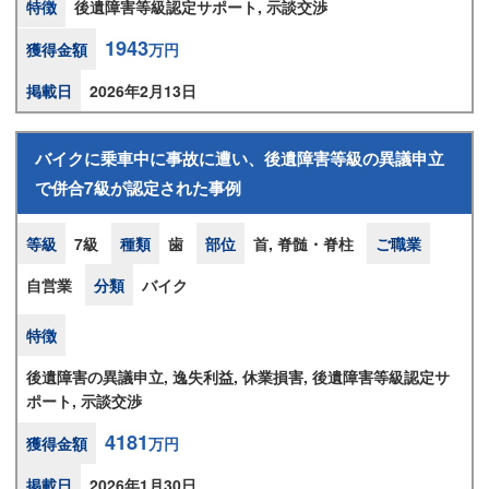
特徴
後遺障害等級認定サポート, 示談交渉
1943
獲得金額
万円
掲載日
2026年2月13日
バイクに乗車中に事故に遭い、後遺障害等級の異議申立
で併合7級が認定された事例
等級
7級
種類
歯
部位
首, 脊髄・脊柱
ご職業
自営業
分類
バイク
特徴
後遺障害の異議申立, 逸失利益, 休業損害, 後遺障害等級認定サ
ポート, 示談交渉
4181
獲得金額
万円
掲載日
2026年1月30日