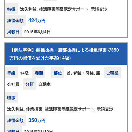
特徴
逸失利益, 後遺障害等級認定サポート, 示談交渉
424
獲得金額
万円
掲載日
2015年6月4日
【解決事例】頚椎捻挫・腰部捻挫による後遺障害で350
万円の補償を受けた事案(14級)
等級
14級
種類
部位
首, 脊髄・脊柱, 腰
ご職業
会社員
分類
自動車
特徴
逸失利益, 休業損害, 後遺障害等級認定サポート, 示談交渉
350
獲得金額
万円
掲載日
2015年3月12日