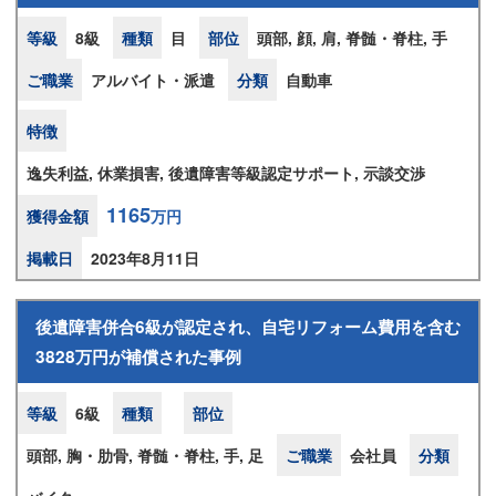
等級
8級
種類
目
部位
頭部, 顔, 肩, 脊髄・脊柱, 手
ご職業
アルバイト・派遣
分類
自動車
特徴
逸失利益, 休業損害, 後遺障害等級認定サポート, 示談交渉
1165
獲得金額
万円
掲載日
2023年8月11日
後遺障害併合6級が認定され、自宅リフォーム費用を含む
3828万円が補償された事例
等級
6級
種類
部位
頭部, 胸・肋骨, 脊髄・脊柱, 手, 足
ご職業
会社員
分類