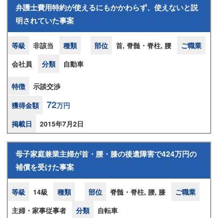
弁護士費用特約が使えるにもかかわらず、使えないと説
明されていた事案
等級
非該当
種類
部位
首, 脊髄・脊柱, 腰
ご職業
会社員
分類
自動車
特徴
示談交渉
72
獲得金額
万円
掲載日
2015年7月2日
母子家庭兼業主婦が首・腰・膝の後遺障害で424万円の
補償を受けた事案
等級
14級
種類
部位
脊髄・脊柱, 腰, 膝
ご職業
主婦・家事従事者
分類
自転車