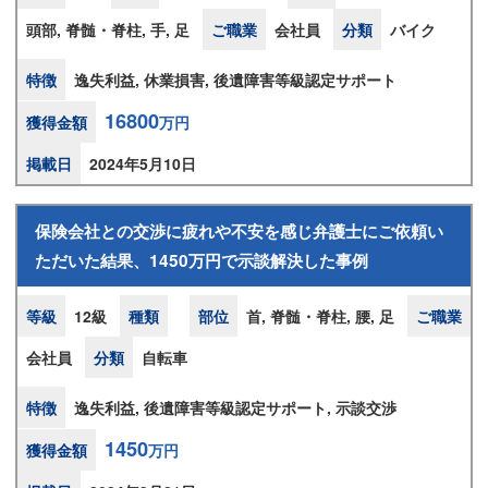
頭部, 脊髄・脊柱, 手, 足
ご職業
会社員
分類
バイク
特徴
逸失利益, 休業損害, 後遺障害等級認定サポート
16800
獲得金額
万円
掲載日
2024年5月10日
保険会社との交渉に疲れや不安を感じ弁護士にご依頼い
ただいた結果、1450万円で示談解決した事例
等級
12級
種類
部位
首, 脊髄・脊柱, 腰, 足
ご職業
会社員
分類
自転車
特徴
逸失利益, 後遺障害等級認定サポート, 示談交渉
1450
獲得金額
万円