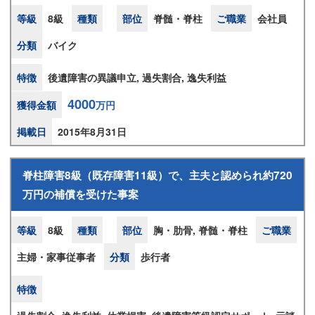
等級
8級
種類
部位
脊髄・脊柱
ご職業
会社員
分類
バイク
特徴
後遺障害の異議申立, 過失割合, 逸失利益
4000
獲得金額
万円
掲載日
2015年8月31日
脊柱障害8級（既存障害11級）で、主夫と認められ約720
万円の補償を受けた事案
等級
8級
種類
部位
胸・肋骨, 脊髄・脊柱
ご職業
主婦・家事従事者
分類
歩行者
特徴