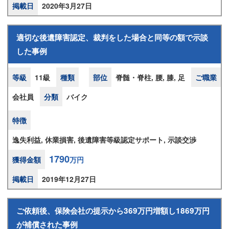
掲載日
2020年3月27日
適切な後遺障害認定、裁判をした場合と同等の額で示談
した事例
等級
11級
種類
部位
脊髄・脊柱, 腰, 膝, 足
ご職業
会社員
分類
バイク
特徴
逸失利益, 休業損害, 後遺障害等級認定サポート, 示談交渉
1790
獲得金額
万円
掲載日
2019年12月27日
ご依頼後、保険会社の提示から369万円増額し1869万円
が補償された事例