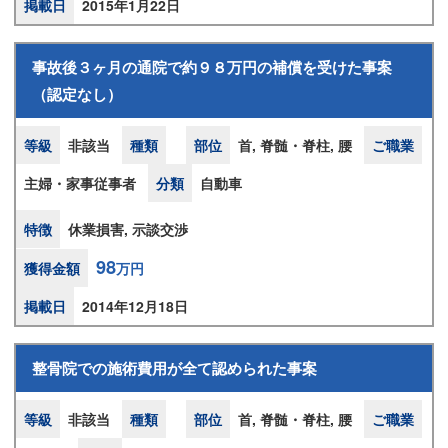
掲載日
2015年1月22日
事故後３ヶ月の通院で約９８万円の補償を受けた事案
（認定なし）
等級
非該当
種類
部位
首, 脊髄・脊柱, 腰
ご職業
主婦・家事従事者
分類
自動車
特徴
休業損害, 示談交渉
98
獲得金額
万円
掲載日
2014年12月18日
整骨院での施術費用が全て認められた事案
等級
非該当
種類
部位
首, 脊髄・脊柱, 腰
ご職業