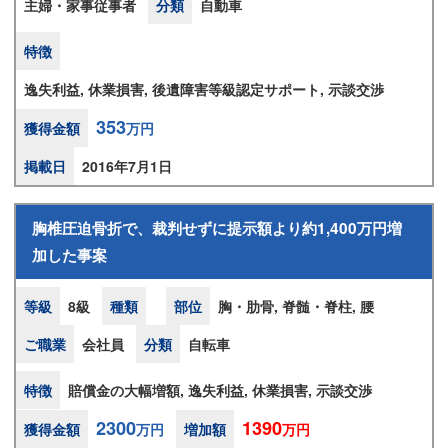
主婦・家事従事者
分類
自動車
特徴
逸失利益, 休業損害, 後遺障害等級認定サポート, 示談交渉
353
獲得金額
万円
掲載日
2016年7月1日
胸椎圧迫骨折で、裁判せずに提示額より約1,400万円増
加した事案
等級
8級
種類
部位
胸・肋骨, 脊髄・脊柱, 腰
ご職業
会社員
分類
自転車
特徴
賠償金の大幅増額, 逸失利益, 休業損害, 示談交渉
2300
1390
獲得金額
万円
増加額
万円