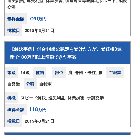
過失割合, 逸失利益, 休業損害, 後遺障害等級認定サポート, 示談
交渉
720
獲得金額
万円
掲載日
2015年8月31日
【解決事例】併合14級の認定を受けた方が、受任後3週
間で100万円以上増額できた事案
等級
14級
種類
部位
肩, 脊髄・脊柱, 腰
ご職業
自営業
分類
自転車
特徴
スピード解決, 逸失利益, 休業損害, 示談交渉
118
獲得金額
万円
掲載日
2015年8月21日