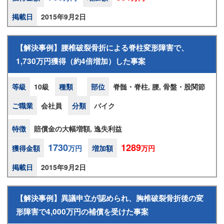
掲載日
2015年9月2日
【解決事例】腰椎破裂骨折による脊柱変形障害で、
1,730万円獲得（約4倍増加）した事案
等級
10級
種類
部位
脊髄・脊柱, 腰, 骨盤・股関節
ご職業
会社員
分類
バイク
特徴
賠償金の大幅増額, 逸失利益
1730
1289
獲得金額
万円
増加額
万円
掲載日
2015年9月2日
【解決事例】異議申立が認められ、胸椎破裂骨折後の変
形障害で4,000万円の補償を受けた事案