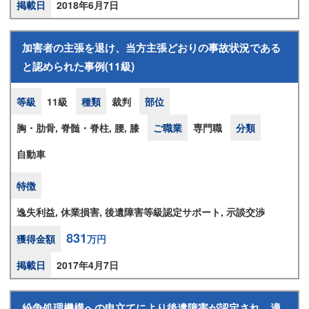
掲載日
2018年6月7日
加害者の主張を退け、当方主張どおりの事故状況である
と認められた事例(11級)
等級
11級
種類
裁判
部位
胸・肋骨, 脊髄・脊柱, 腰, 膝
ご職業
専門職
分類
自動車
特徴
逸失利益, 休業損害, 後遺障害等級認定サポート, 示談交渉
831
獲得金額
万円
掲載日
2017年4月7日
紛争処理機構への申立てにより後遺障害が認定され、適