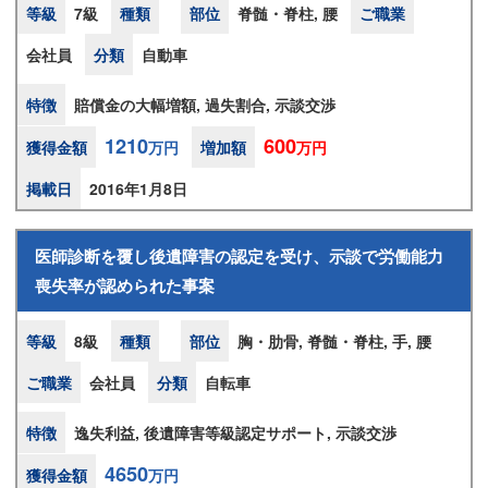
等級
7級
種類
部位
脊髄・脊柱, 腰
ご職業
会社員
分類
自動車
特徴
賠償金の大幅増額, 過失割合, 示談交渉
1210
600
獲得金額
万円
増加額
万円
掲載日
2016年1月8日
医師診断を覆し後遺障害の認定を受け、示談で労働能力
喪失率が認められた事案
等級
8級
種類
部位
胸・肋骨, 脊髄・脊柱, 手, 腰
ご職業
会社員
分類
自転車
特徴
逸失利益, 後遺障害等級認定サポート, 示談交渉
4650
獲得金額
万円