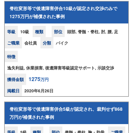
脊柱変形等で後遺障害併合10級が認定され交渉のみで
1275万円が補償された事例
等級
10級
種類
部位
頭部, 脊髄・脊柱, 肘, 腰, 足
ご職業
会社員
分類
バイク
特徴
逸失利益, 休業損害, 後遺障害等級認定サポート, 示談交渉
1275
獲得金額
万円
掲載日
2020年6月26日
脊柱変形等で後遺障害併合5級が認定され、裁判せず868
万円が補償された事例
等級
5級
種類
部位
脊髄・脊柱, 胸・肋骨
ご職業