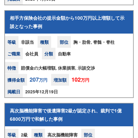
相手方保険会社の提示金額から100万円以上増額して示
談となった事例
等級
非該当
種類
部位
胸・肋骨, 脊髄・脊柱
ご職業
会社員
分類
自動車
特徴
賠償金の大幅増額, 休業損害, 示談交渉
207
102
獲得金額
万円
増加額
万円
掲載日
2025年12月19日
高次脳機能障害で後遺障害2級が認定され、裁判で1億
6800万円で和解した事例
等級
2級
種類
高次脳機能障害
部位