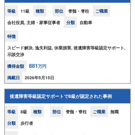
等級
11級
種類
部位
脊髄・脊柱
ご職業
会社役員, 主婦・家事従事者
分類
自動車
特徴
スピード解決, 逸失利益, 休業損害, 後遺障害等級認定サポート,
示談交渉
881
獲得金額
万円
掲載日
2026年5月15日
後遺障害等級認定サポートで8級が認定された事例
等級
8級
種類
部位
脊髄・脊柱
ご職業
無職
分類
歩行者