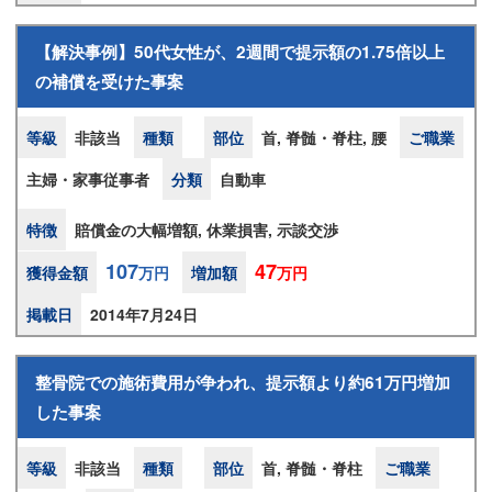
【解決事例】50代女性が、2週間で提示額の1.75倍以上
の補償を受けた事案
等級
非該当
種類
部位
首, 脊髄・脊柱, 腰
ご職業
主婦・家事従事者
分類
自動車
特徴
賠償金の大幅増額, 休業損害, 示談交渉
107
47
獲得金額
万円
増加額
万円
掲載日
2014年7月24日
整骨院での施術費用が争われ、提示額より約61万円増加
した事案
等級
非該当
種類
部位
首, 脊髄・脊柱
ご職業