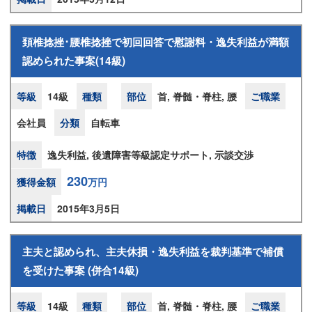
頚椎捻挫･腰椎捻挫で初回回答で慰謝料・逸失利益が満額
認められた事案(14級)
等級
14級
種類
部位
首, 脊髄・脊柱, 腰
ご職業
会社員
分類
自転車
特徴
逸失利益, 後遺障害等級認定サポート, 示談交渉
230
獲得金額
万円
掲載日
2015年3月5日
主夫と認められ、主夫休損・逸失利益を裁判基準で補償
を受けた事案 (併合14級)
等級
14級
種類
部位
首, 脊髄・脊柱, 腰
ご職業