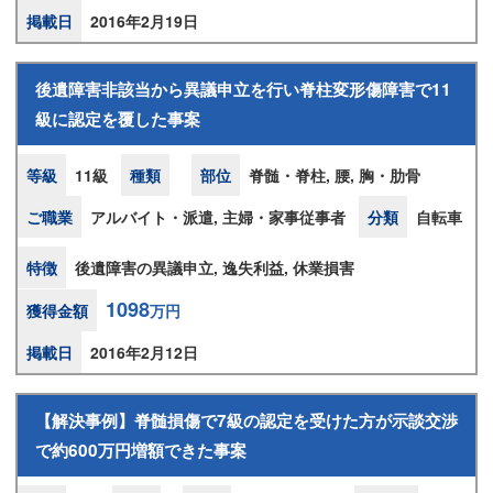
掲載日
2016年2月19日
後遺障害非該当から異議申立を行い脊柱変形傷障害で11
級に認定を覆した事案
等級
11級
種類
部位
脊髄・脊柱, 腰, 胸・肋骨
ご職業
アルバイト・派遣, 主婦・家事従事者
分類
自転車
特徴
後遺障害の異議申立, 逸失利益, 休業損害
1098
獲得金額
万円
掲載日
2016年2月12日
【解決事例】脊髄損傷で7級の認定を受けた方が示談交渉
で約600万円増額できた事案