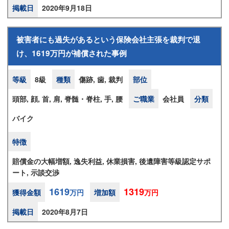
掲載日
2020年9月18日
被害者にも過失があるという保険会社主張を裁判で退
け、1619万円が補償された事例
等級
8級
種類
傷跡, 歯, 裁判
部位
頭部, 顔, 首, 肩, 脊髄・脊柱, 手, 腰
ご職業
会社員
分類
バイク
特徴
賠償金の大幅増額, 逸失利益, 休業損害, 後遺障害等級認定サポ
ート, 示談交渉
1619
1319
獲得金額
万円
増加額
万円
掲載日
2020年8月7日