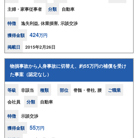
主婦・家事従事者
分類
自動車
特徴
逸失利益, 休業損害, 示談交渉
424
獲得金額
万円
掲載日
2015年2月26日
物損事故から人身事故に切替え、約55万円の補償を受け
た事案（認定なし）
等級
非該当
種類
部位
脊髄・脊柱, 腰
ご職業
会社員
分類
自動車
特徴
示談交渉
55
獲得金額
万円