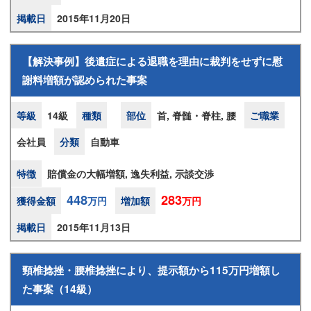
掲載日
2015年11月20日
【解決事例】後遺症による退職を理由に裁判をせずに慰
謝料増額が認められた事案
等級
14級
種類
部位
首, 脊髄・脊柱, 腰
ご職業
会社員
分類
自動車
特徴
賠償金の大幅増額, 逸失利益, 示談交渉
448
283
獲得金額
万円
増加額
万円
掲載日
2015年11月13日
頸椎捻挫・腰椎捻挫により、提示額から115万円増額し
た事案（14級）