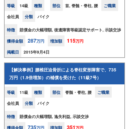
等級
14級
種類
部位
首, 脊髄・脊柱, 腰
ご職業
会社員
分類
バイク
特徴
賠償金の大幅増額, 後遺障害等級認定サポート, 示談交渉
287
115
獲得金額
万円
増加額
万円
掲載日
2015年9月4日
【解決事例】腰椎圧迫骨折による脊柱変形障害で、735
万円（1.9倍増加）の補償を受けた（11級7号）
等級
11級
種類
部位
脊髄・脊柱, 腰
ご職業
会社員
分類
バイク
特徴
賠償金の大幅増額, 逸失利益, 示談交渉
735
351
獲得金額
万円
増加額
万円