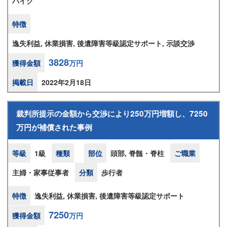
バイク
特徴
逸失利益, 休業損害, 後遺障害等級認定サポート, 示談交渉
3828
獲得金額
万円
掲載日
2022年2月18日
裁判所提示の金額から交渉により250万円増額し、7250
万円が補償された事例
等級
1級
種類
部位
頭部, 脊髄・脊柱
ご職業
主婦・家事従事者
分類
歩行者
特徴
逸失利益, 休業損害, 後遺障害等級認定サポート
7250
獲得金額
万円