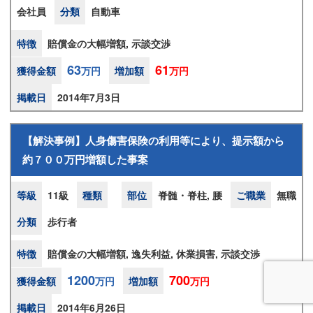
会社員
分類
自動車
特徴
賠償金の大幅増額, 示談交渉
63
61
獲得金額
万円
増加額
万円
掲載日
2014年7月3日
【解決事例】人身傷害保険の利用等により、提示額から
約７００万円増額した事案
等級
11級
種類
部位
脊髄・脊柱, 腰
ご職業
無職
分類
歩行者
特徴
賠償金の大幅増額, 逸失利益, 休業損害, 示談交渉
1200
700
獲得金額
万円
増加額
万円
掲載日
2014年6月26日