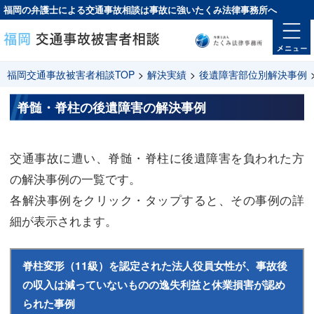
福岡の弁護士による交通事故相談は
事故に強い
たくみ法律事務所へ
福岡交通事故被害者相談TOP
>
解決実績
>
後遺障害部位別解決事例
脊髄・脊柱の後遺障害の解決事例
交通事故に遭い、脊髄・脊柱に後遺障害を負われた方
の解決事例の一覧です。
各解決事例をクリック・タップすると、その事例の詳
細が表示されます。
脊柱変形（11級）を認定された法人役員女性が、事故後
の収入は減っていないものの逸失利益と休業損害が認め
られた事例