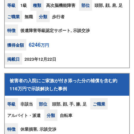
等級
1級
種類
高次脳機能障害
部位
頭部, 顔, 肩, 足
ご職業
無職
分類
歩行者
特徴
後遺障害等級認定サポート, 示談交渉
6246
獲得金額
万円
掲載日
2023年12月22日
被害者の入院にご家族が付き添った分の補償を含む約
116万円で示談解決した事例
等級
非該当
部位
頭部, 顔, 手, 膝, 足
ご職業
アルバイト・派遣
分類
自転車
特徴
休業損害, 示談交渉