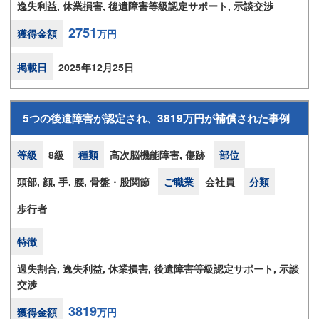
逸失利益, 休業損害, 後遺障害等級認定サポート, 示談交渉
2751
獲得金額
万円
掲載日
2025年12月25日
5つの後遺障害が認定され、3819万円が補償された事例
等級
8級
種類
高次脳機能障害, 傷跡
部位
頭部, 顔, 手, 腰, 骨盤・股関節
ご職業
会社員
分類
歩行者
特徴
過失割合, 逸失利益, 休業損害, 後遺障害等級認定サポート, 示談
交渉
3819
獲得金額
万円