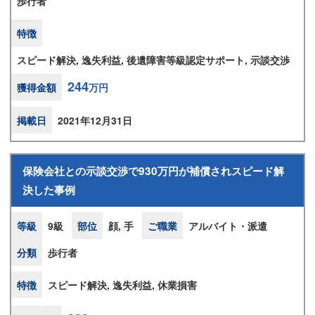
歩行者
特徴
スピード解決, 逸失利益, 後遺障害等級認定サポート, 示談交渉
244
獲得金額
万円
掲載日
2021年12月31日
保険会社との示談交渉で930万円が補償されスピード解
決した事例
等級
9級
部位
顔, 手
ご職業
アルバイト・派遣
分類
歩行者
特徴
スピード解決, 逸失利益, 休業損害