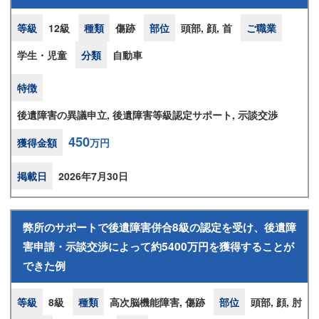
等級
12級
種類
傷跡
部位
頭部, 顔, 首
ご職業
学生・児童
分類
自動車
特徴
後遺障害の異議申立, 後遺障害等級認定サポート, 示談交渉
450
獲得金額
万円
掲載日
2026年7月30日
弊所のサポートで後遺障害併合8級の認定を受け、後遺障
害申請・示談交渉によって約5400万円を獲得することが
できた例
等級
8級
種類
高次脳機能障害, 傷跡
部位
頭部, 顔, 肘