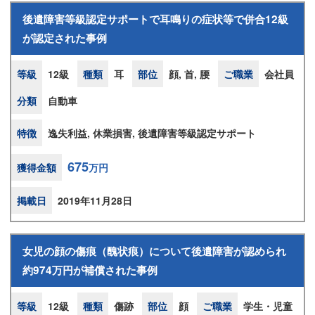
後遺障害等級認定サポートで耳鳴りの症状等で併合12級
が認定された事例
等級
12級
種類
耳
部位
顔, 首, 腰
ご職業
会社員
分類
自動車
特徴
逸失利益, 休業損害, 後遺障害等級認定サポート
675
獲得金額
万円
掲載日
2019年11月28日
女児の顔の傷痕（醜状痕）について後遺障害が認められ
約974万円が補償された事例
等級
12級
種類
傷跡
部位
顔
ご職業
学生・児童