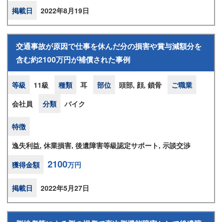
掲載日
2022年8月19日
交通事故が原因で仕事を休んだ分の損害や賞与減額分を
含む約2100万円が補償された事例
等級
11級
種類
耳
部位
頭部, 顔, 鎖骨
ご職業
会社員
分類
バイク
特徴
逸失利益, 休業損害, 後遺障害等級認定サポート, 示談交渉
2100
獲得金額
万円
掲載日
2022年5月27日