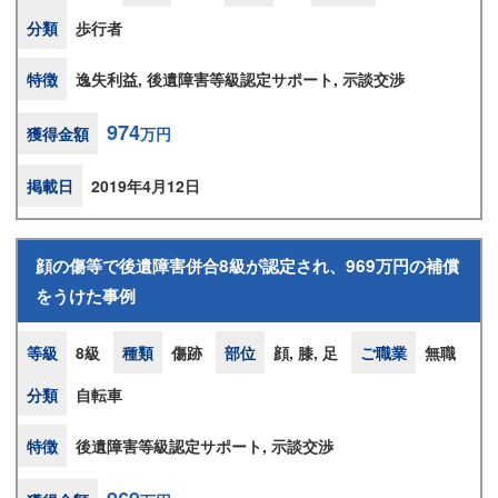
分類
歩行者
特徴
逸失利益, 後遺障害等級認定サポート, 示談交渉
974
獲得金額
万円
掲載日
2019年4月12日
顔の傷等で後遺障害併合8級が認定され、969万円の補償
をうけた事例
等級
8級
種類
傷跡
部位
顔, 膝, 足
ご職業
無職
分類
自転車
特徴
後遺障害等級認定サポート, 示談交渉