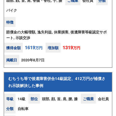
頭部, 顔, 首, 肩, 脊髄・脊柱, 手, 腰
ご職業
会社員
分類
バイク
特徴
賠償金の大幅増額, 逸失利益, 休業損害, 後遺障害等級認定サポ
ート, 示談交渉
1619
1319
獲得金額
万円
増加額
万円
掲載日
2020年8月7日
むちうち等で後遺障害併合14級認定、412万円が補償さ
れ示談解決した事例
等級
14級
部位
頭部, 顔, 首, 肩, 腰, 膝
ご職業
会社員
分類
自転車