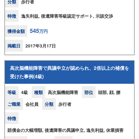
分類
歩行者
特徴
逸失利益, 後遺障害等級認定サポート, 示談交渉
545
獲得金額
万円
掲載日
2017年3月17日
高次脳機能障害で異議申立が認められ、2倍以上の補償を
受けた事例(4級)
等級
4級
種類
高次脳機能障害
部位
頭部, 顔, 腰
ご職業
会社員
分類
歩行者
特徴
賠償金の大幅増額, 後遺障害の異議申立, 逸失利益, 休業損害