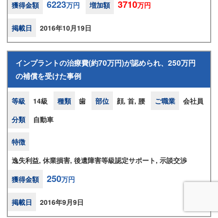
6223
3710
獲得金額
万円
増加額
万円
掲載日
2016年10月19日
インプラントの治療費(約70万円)が認められ、250万円
の補償を受けた事例
等級
14級
種類
歯
部位
顔, 首, 腰
ご職業
会社員
分類
自動車
特徴
逸失利益, 休業損害, 後遺障害等級認定サポート, 示談交渉
250
獲得金額
万円
掲載日
2016年9月9日