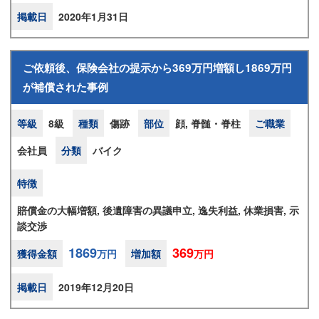
掲載日
2020年1月31日
ご依頼後、保険会社の提示から369万円増額し1869万円
が補償された事例
等級
8級
種類
傷跡
部位
顔, 脊髄・脊柱
ご職業
会社員
分類
バイク
特徴
賠償金の大幅増額, 後遺障害の異議申立, 逸失利益, 休業損害, 示
談交渉
1869
369
獲得金額
万円
増加額
万円
掲載日
2019年12月20日