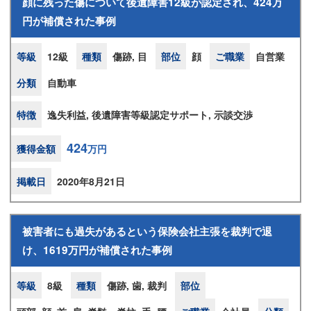
顔に残った傷について後遺障害12級が認定され、424万
円が補償された事例
等級
12級
種類
傷跡, 目
部位
顔
ご職業
自営業
分類
自動車
特徴
逸失利益, 後遺障害等級認定サポート, 示談交渉
424
獲得金額
万円
掲載日
2020年8月21日
被害者にも過失があるという保険会社主張を裁判で退
け、1619万円が補償された事例
等級
8級
種類
傷跡, 歯, 裁判
部位