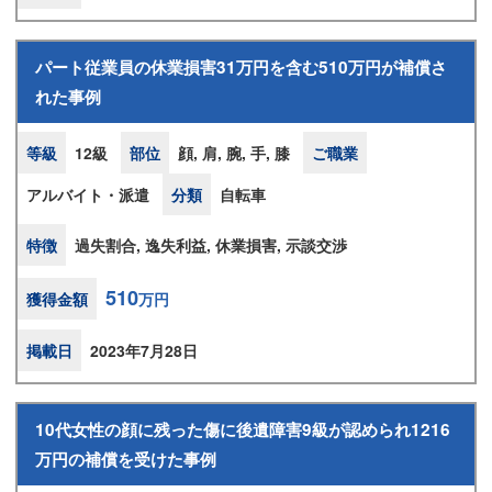
パート従業員の休業損害31万円を含む510万円が補償さ
れた事例
等級
12級
部位
顔, 肩, 腕, 手, 膝
ご職業
アルバイト・派遣
分類
自転車
特徴
過失割合, 逸失利益, 休業損害, 示談交渉
510
獲得金額
万円
掲載日
2023年7月28日
10代女性の顔に残った傷に後遺障害9級が認められ1216
万円の補償を受けた事例