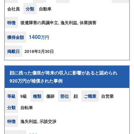
会社員
分類
自動車
特徴
後遺障害の異議申立, 逸失利益, 休業損害
1400
獲得金額
万円
掲載日
2018年3月30日
顔に残った傷痕が将来の収入に影響があると認められ
920万円が補償された事例
等級
9級
種類
傷跡
部位
顔
ご職業
自営業
分類
自転車
特徴
逸失利益, 示談交渉