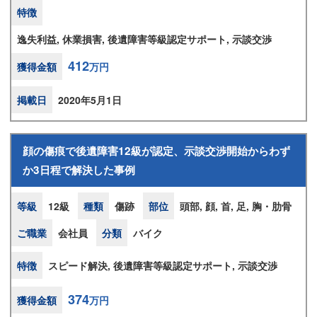
特徴
逸失利益, 休業損害, 後遺障害等級認定サポート, 示談交渉
412
獲得金額
万円
掲載日
2020年5月1日
顔の傷痕で後遺障害12級が認定、示談交渉開始からわず
か3日程で解決した事例
等級
12級
種類
傷跡
部位
頭部, 顔, 首, 足, 胸・肋骨
ご職業
会社員
分類
バイク
特徴
スピード解決, 後遺障害等級認定サポート, 示談交渉
374
獲得金額
万円