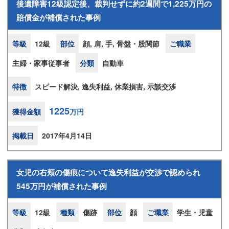
後遺障害12級認定後、裁判せずに約2週間で1,225万円の
賠償金が補償された事例
等級
12級
部位
顔, 肩, 手, 骨盤・股関節
ご職業
主婦・家事従事者
分類
自動車
特徴
スピード解決, 逸失利益, 休業損害, 示談交渉
1225
獲得金額
万円
掲載日
2017年4月14日
女児の右頬の傷痕について逸失利益が交渉で認められ
545万円が補償された事例
等級
12級
種類
傷跡
部位
顔
ご職業
学生・児童