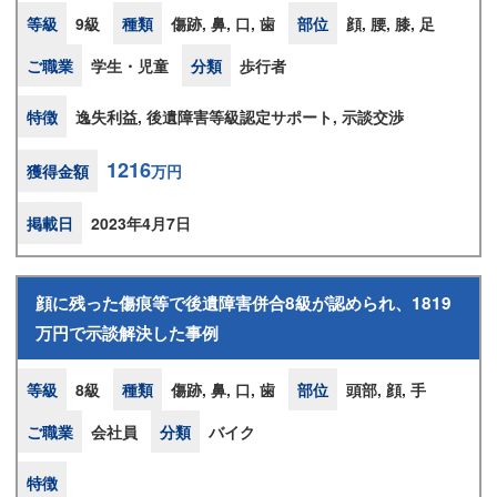
等級
9級
種類
傷跡, 鼻, 口, 歯
部位
顔, 腰, 膝, 足
ご職業
学生・児童
分類
歩行者
特徴
逸失利益, 後遺障害等級認定サポート, 示談交渉
1216
獲得金額
万円
掲載日
2023年4月7日
顔に残った傷痕等で後遺障害併合8級が認められ、1819
万円で示談解決した事例
等級
8級
種類
傷跡, 鼻, 口, 歯
部位
頭部, 顔, 手
ご職業
会社員
分類
バイク
特徴