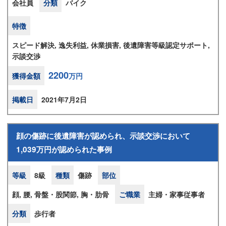
会社員
分類
バイク
特徴
スピード解決, 逸失利益, 休業損害, 後遺障害等級認定サポート,
示談交渉
2200
獲得金額
万円
掲載日
2021年7月2日
顔の傷跡に後遺障害が認められ、示談交渉において
1,039万円が認められた事例
等級
8級
種類
傷跡
部位
顔, 腰, 骨盤・股関節, 胸・肋骨
ご職業
主婦・家事従事者
分類
歩行者