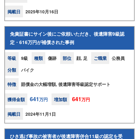
掲載日
2025年10月16日
免責証書にサイン後にご依頼いただき、後遺障害9級認
定・616万円が補償された事例
等級
9級
種類
傷跡
部位
顔, 足
ご職業
公務員
分類
バイク
特徴
賠償金の大幅増額, 後遺障害等級認定サポート
641
641
獲得金額
万円
増加額
万円
掲載日
2024年11月1日
ひき逃げ事故の被害者が後遺障害併合11級の認定を受