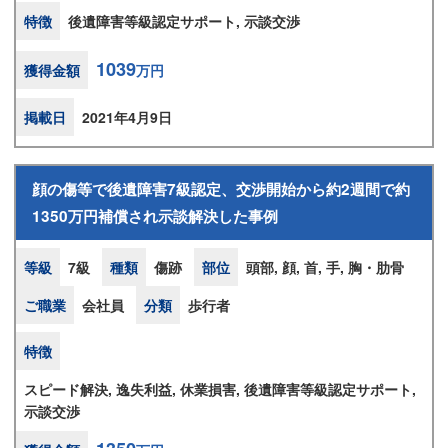
特徴
後遺障害等級認定サポート, 示談交渉
1039
獲得金額
万円
掲載日
2021年4月9日
顔の傷等で後遺障害7級認定、交渉開始から約2週間で約
1350万円補償され示談解決した事例
等級
7級
種類
傷跡
部位
頭部, 顔, 首, 手, 胸・肋骨
ご職業
会社員
分類
歩行者
特徴
スピード解決, 逸失利益, 休業損害, 後遺障害等級認定サポート,
示談交渉