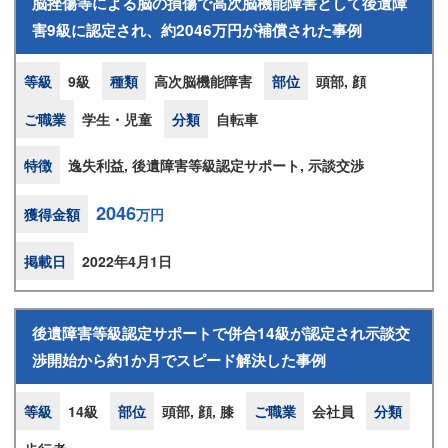
脳挫傷等による脳の損傷で高次脳機能障害として後遺障
害9級に認定され、約2046万円が補償された事例
等級
9級
種類
高次脳機能障害
部位
頭部, 顔
ご職業
学生・児童
分類
自転車
特徴
逸失利益, 後遺障害等級認定サポート, 示談交渉
2046
獲得金額
万円
掲載日
2022年4月1日
後遺障害等級認定サポートで併合14級が認定され示談交
渉開始から約1か月でスピード解決した事例
等級
14級
部位
頭部, 顔, 膝
ご職業
会社員
分類