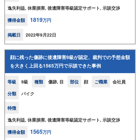
逸失利益, 休業損害, 後遺障害等級認定サポート, 示談交渉
1819
獲得金額
万円
掲載日
2022年9月22日
顔に残った傷跡に後遺障害9級が認定、裁判での予想金額
を大きく上回る1565万円で示談できた事例
等級
9級
種類
傷跡, 目
部位
顔
ご職業
会社員
分類
バイク
特徴
逸失利益, 休業損害, 後遺障害等級認定サポート, 示談交渉
1565
獲得金額
万円