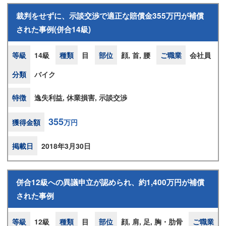
裁判をせずに、示談交渉で適正な賠償金355万円が補償
された事例(併合14級)
等級
14級
種類
目
部位
顔, 首, 腰
ご職業
会社員
分類
バイク
特徴
逸失利益, 休業損害, 示談交渉
355
獲得金額
万円
掲載日
2018年3月30日
併合12級への異議申立が認められ、約1,400万円が補償
された事例
等級
12級
種類
目
部位
顔, 肩, 足, 胸・肋骨
ご職業