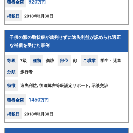
920
獲得金額
万円
掲載日
2018年3月30日
子供の額の醜状痕が裁判せずに逸失利益が認められ適正
な補償を受けた事例
等級
7級
種類
傷跡
部位
顔
ご職業
学生・児童
分類
歩行者
特徴
逸失利益, 後遺障害等級認定サポート, 示談交渉
1450
獲得金額
万円
掲載日
2018年3月30日