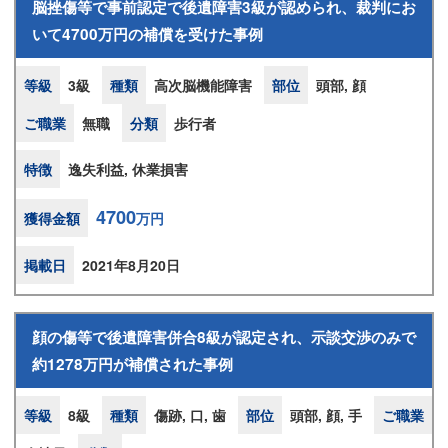
脳挫傷等で事前認定で後遺障害3級が認められ、裁判にお
いて4700万円の補償を受けた事例
等級
3級
種類
高次脳機能障害
部位
頭部, 顔
ご職業
無職
分類
歩行者
特徴
逸失利益, 休業損害
4700
獲得金額
万円
掲載日
2021年8月20日
顔の傷等で後遺障害併合8級が認定され、示談交渉のみで
約1278万円が補償された事例
等級
8級
種類
傷跡, 口, 歯
部位
頭部, 顔, 手
ご職業