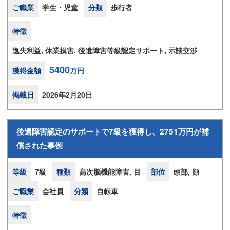
ご職業
学生・児童
分類
歩行者
特徴
逸失利益, 休業損害, 後遺障害等級認定サポート, 示談交渉
5400
獲得金額
万円
掲載日
2026年2月20日
後遺障害認定のサポートで7級を獲得し、2751万円が補
償された事例
等級
7級
種類
高次脳機能障害, 目
部位
頭部, 顔
ご職業
会社員
分類
自転車
特徴