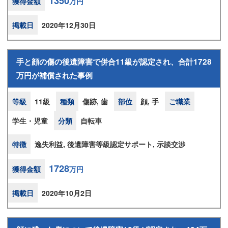
1350
獲得金額
万円
掲載日
2020年12月30日
手と顔の傷の後遺障害で併合11級が認定され、合計1728
万円が補償された事例
等級
11級
種類
傷跡, 歯
部位
顔, 手
ご職業
学生・児童
分類
自転車
特徴
逸失利益, 後遺障害等級認定サポート, 示談交渉
1728
獲得金額
万円
掲載日
2020年10月2日