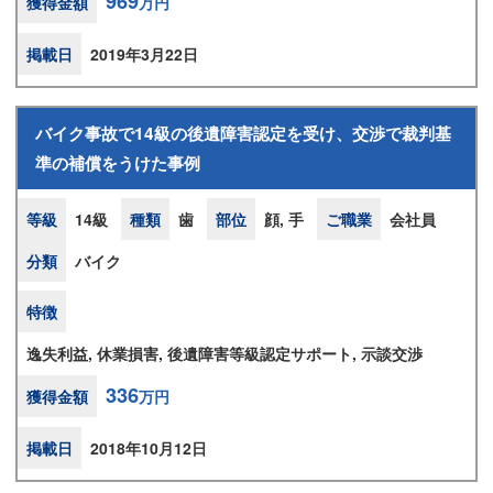
969
獲得金額
万円
掲載日
2019年3月22日
バイク事故で14級の後遺障害認定を受け、交渉で裁判基
準の補償をうけた事例
等級
14級
種類
歯
部位
顔, 手
ご職業
会社員
分類
バイク
特徴
逸失利益, 休業損害, 後遺障害等級認定サポート, 示談交渉
336
獲得金額
万円
掲載日
2018年10月12日