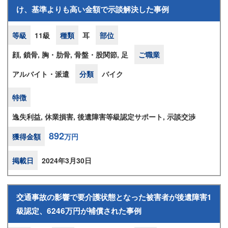
け、基準よりも高い金額で示談解決した事例
等級
11級
種類
耳
部位
顔, 鎖骨, 胸・肋骨, 骨盤・股関節, 足
ご職業
アルバイト・派遣
分類
バイク
特徴
逸失利益, 休業損害, 後遺障害等級認定サポート, 示談交渉
892
獲得金額
万円
掲載日
2024年3月30日
交通事故の影響で要介護状態となった被害者が後遺障害1
級認定、6246万円が補償された事例