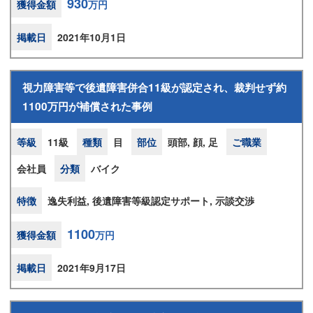
930
獲得金額
万円
掲載日
2021年10月1日
視力障害等で後遺障害併合11級が認定され、裁判せず約
1100万円が補償された事例
等級
11級
種類
目
部位
頭部, 顔, 足
ご職業
会社員
分類
バイク
特徴
逸失利益, 後遺障害等級認定サポート, 示談交渉
1100
獲得金額
万円
掲載日
2021年9月17日