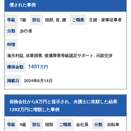
償された事例
等級
7級
部位
頭部, 首, 腰
ご職業
主婦・家事従事者
分類
歩行者
特徴
逸失利益, 休業損害, 後遺障害等級認定サポート, 示談交渉
1451
獲得金額
万円
掲載日
2024年6月14日
保険会社から8万円と提示され、弁護士に依頼した結果
1292万円に増額した事例
等級
9級
部位
頭部
ご職業
会社員
分類
自転車