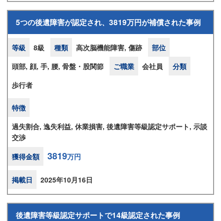
5つの後遺障害が認定され、3819万円が補償された事例
等級
8級
種類
高次脳機能障害, 傷跡
部位
頭部, 顔, 手, 腰, 骨盤・股関節
ご職業
会社員
分類
歩行者
特徴
過失割合, 逸失利益, 休業損害, 後遺障害等級認定サポート, 示談
交渉
3819
獲得金額
万円
掲載日
2025年10月16日
後遺障害等級認定サポートで14級認定された事例