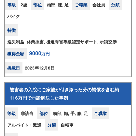
等級
2級
部位
頭部, 膝, 足
ご職業
会社員
分類
バイク
特徴
逸失利益, 休業損害, 後遺障害等級認定サポート, 示談交渉
9000
獲得金額
万円
掲載日
2023年12月8日
被害者の入院にご家族が付き添った分の補償を含む約
116万円で示談解決した事例
等級
非該当
部位
頭部, 顔, 手, 膝, 足
ご職業
アルバイト・派遣
分類
自転車