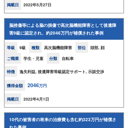
掲載日
2022年5月27日
脳挫傷等による脳の損傷で高次脳機能障害として後遺障
害9級に認定され、約2046万円が補償された事例
等級
9級
種類
高次脳機能障害
部位
頭部, 顔
ご職業
学生・児童
分類
自転車
特徴
逸失利益, 後遺障害等級認定サポート, 示談交渉
2046
獲得金額
万円
掲載日
2022年4月1日
10代の被害者の将来の治療費も含む約323万円が補償さ
れた事例