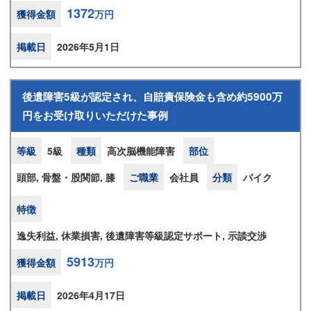
1372
獲得金額
万円
掲載日
2026年5月1日
後遺障害5級が認定され、自賠責保険金も含め約5900万
円をお受け取りいただけた事例
等級
5級
種類
高次脳機能障害
部位
頭部, 骨盤・股関節, 膝
ご職業
会社員
分類
バイク
特徴
逸失利益, 休業損害, 後遺障害等級認定サポート, 示談交渉
5913
獲得金額
万円
掲載日
2026年4月17日