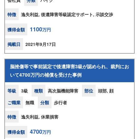
会社員
分類
バイク
特徴
逸失利益, 後遺障害等級認定サポート, 示談交渉
1100
獲得金額
万円
掲載日
2021年9月17日
脳挫傷等で事前認定で後遺障害3級が認められ、裁判にお
いて4700万円の補償を受けた事例
等級
3級
種類
高次脳機能障害
部位
頭部, 顔
ご職業
無職
分類
歩行者
特徴
逸失利益, 休業損害
4700
獲得金額
万円