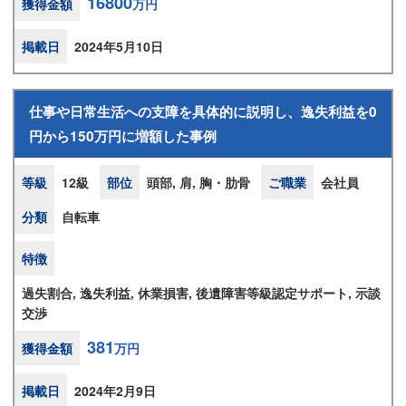
16800
獲得金額
万円
掲載日
2024年5月10日
仕事や日常生活への支障を具体的に説明し、逸失利益を0
円から150万円に増額した事例
等級
12級
部位
頭部, 肩, 胸・肋骨
ご職業
会社員
分類
自転車
特徴
過失割合, 逸失利益, 休業損害, 後遺障害等級認定サポート, 示談
交渉
381
獲得金額
万円
掲載日
2024年2月9日