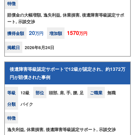
特徴
賠償金の大幅増額, 逸失利益, 休業損害, 後遺障害等級認定サポ
ート, 示談交渉
20
1570
獲得金額
万円
増加額
万円
掲載日
2026年6月24日
後遺障害等級認定サポートで12級が認定され、約1372万
円が賠償された事例
等級
12級
部位
頭部, 肩, 手, 腰, 足
ご職業
無職
分類
バイク
特徴
逸失利益, 休業損害, 後遺障害等級認定サポート, 示談交渉