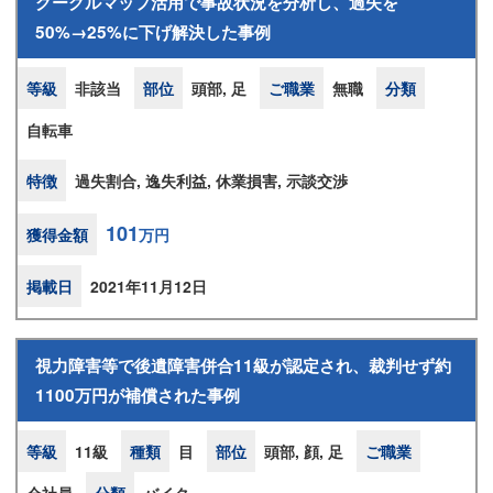
グーグルマップ活用で事故状況を分析し、過失を
50%→25%に下げ解決した事例
等級
非該当
部位
頭部, 足
ご職業
無職
分類
自転車
特徴
過失割合, 逸失利益, 休業損害, 示談交渉
101
獲得金額
万円
掲載日
2021年11月12日
視力障害等で後遺障害併合11級が認定され、裁判せず約
1100万円が補償された事例
等級
11級
種類
目
部位
頭部, 顔, 足
ご職業