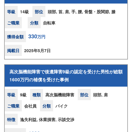
等級
14級
部位
頭部, 首, 肩, 手, 腰, 骨盤・股関節, 膝
ご職業
分類
自転車
330
獲得金額
万円
掲載日
2025年5月7日
高次脳機能障害で後遺障害9級の認定を受けた男性が総額
1600万円の補償を受けた事例
等級
9級
種類
高次脳機能障害
部位
頭部, 肩
ご職業
会社員
分類
バイク
特徴
逸失利益, 休業損害, 示談交渉