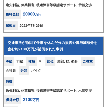
逸失利益, 休業損害, 後遺障害等級認定サポート, 示談交渉
20000
獲得金額
万円
掲載日
2022年7月29日
交通事故が原因で仕事を休んだ分の損害や賞与減額分を
含む約2100万円が補償された事例
等級
11級
種類
耳
部位
頭部, 顔, 鎖骨
ご職業
会社員
分類
バイク
特徴
逸失利益, 休業損害, 後遺障害等級認定サポート, 示談交渉
2100
獲得金額
万円