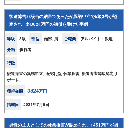
後遺障害非該当の結果であったが異議申立で5級2号が認
定され、約3824万円の補償を受けた事例
等級
5級
部位
頭部, 肩
ご職業
アルバイト・派遣
分類
歩行者
特徴
後遺障害の異議申立, 逸失利益, 休業損害, 後遺障害等級認定サ
ポート
3824
獲得金額
万円
掲載日
2024年7月5日
男性の主夫としての休業損害が認められ、1451万円が補