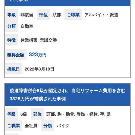
等級
非該当
部位
頭部
ご職業
アルバイト・派遣
分類
自動車
特徴
休業損害, 示談交渉
323
獲得金額
万円
掲載日
2022年3月18日
後遺障害併合6級が認定され、自宅リフォーム費用を含む
3828万円が補償された事例
等級
6級
部位
頭部, 胸・肋骨, 脊髄・脊柱, 手, 足
ご職業
会社員
分類
バイク