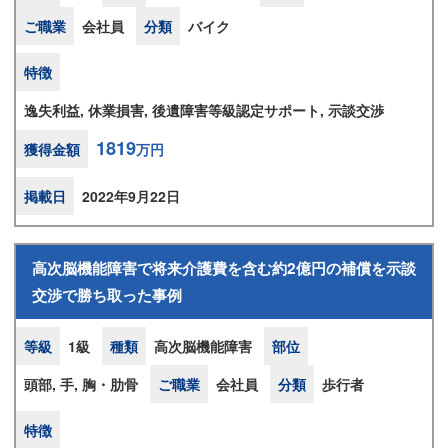
ご職業
会社員
分類
バイク
特徴
逸失利益, 休業損害, 後遺障害等級認定サポート, 示談交渉
1819
獲得金額
万円
掲載日
2022年9月22日
高次脳機能障害で将来介護費を含む約2億円の補償を示談
交渉で勝ち取った事例
等級
1級
種類
高次脳機能障害
部位
頭部, 手, 胸・肋骨
ご職業
会社員
分類
歩行者
特徴