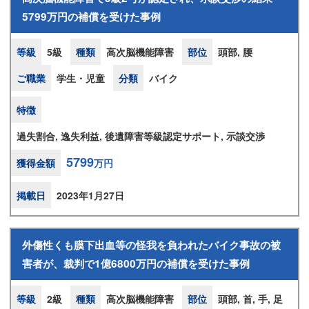
5799万円の補償を受けた事例
等級
5級
種類
高次脳機能障害
部位
頭部, 腰
ご職業
学生・児童
分類
バイク
特徴
過失割合, 逸失利益, 後遺障害等級認定サポート, 示談交渉
5799
獲得金額
万円
掲載日
2023年1月27日
外傷性くも膜下出血等の怪我を負われたバイク事故の被
害者が、裁判で1億6800万円の補償を受けた事例
等級
2級
種類
高次脳機能障害
部位
頭部, 首, 手, 足