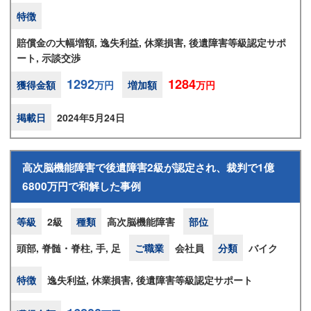
特徴
賠償金の大幅増額, 逸失利益, 休業損害, 後遺障害等級認定サポ
ート, 示談交渉
1292
1284
獲得金額
万円
増加額
万円
掲載日
2024年5月24日
高次脳機能障害で後遺障害2級が認定され、裁判で1億
6800万円で和解した事例
等級
2級
種類
高次脳機能障害
部位
頭部, 脊髄・脊柱, 手, 足
ご職業
会社員
分類
バイク
特徴
逸失利益, 休業損害, 後遺障害等級認定サポート