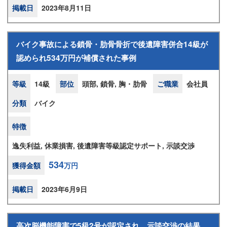
掲載日
2023年8月11日
バイク事故による鎖骨・肋骨骨折で後遺障害併合14級が
認められ534万円が補償された事例
等級
14級
部位
頭部, 鎖骨, 胸・肋骨
ご職業
会社員
分類
バイク
特徴
逸失利益, 休業損害, 後遺障害等級認定サポート, 示談交渉
534
獲得金額
万円
掲載日
2023年6月9日
高次脳機能障害で5級2号が認定され、示談交渉の結果