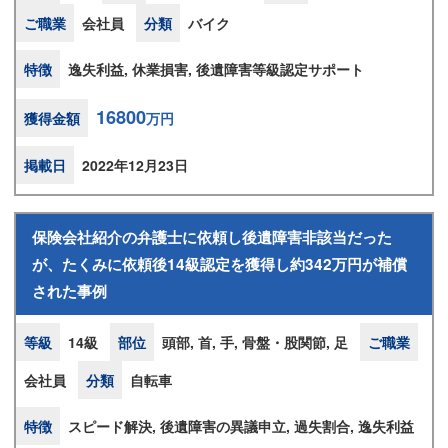
ご職業
会社員
分類
バイク
特徴
逸失利益, 休業損害, 後遺障害等級認定サポート
16800
獲得金額
万円
掲載日
2022年12月23日
保険会社紹介の弁護士に依頼し後遺障害非該当だった
が、たくみに依頼後14級認定を獲得し約342万円が補償
された事例
等級
14級
部位
頭部, 首, 手, 骨盤・股関節, 足
ご職業
会社員
分類
自転車
特徴
スピード解決, 後遺障害の異議申立, 過失割合, 逸失利益