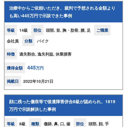
治療中からご依頼いただき、裁判で予想される金額より
も高い445万円で示談できた事例
等級
14級
部位
頭部, 首, 胸・肋骨, 腰, 足
ご職業
会社員
分類
バイク
特徴
過失割合, 逸失利益, 休業損害
445
獲得金額
万円
掲載日
2022年10月21日
顔に残った傷痕等で後遺障害併合8級が認められ、1819
万円で示談解決した事例
等級
8級
種類
傷跡, 鼻, 口, 歯
部位
頭部, 顔, 手