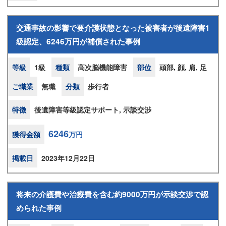
交通事故の影響で要介護状態となった被害者が後遺障害1
級認定、6246万円が補償された事例
等級
1級
種類
高次脳機能障害
部位
頭部, 顔, 肩, 足
ご職業
無職
分類
歩行者
特徴
後遺障害等級認定サポート, 示談交渉
6246
獲得金額
万円
掲載日
2023年12月22日
将来の介護費や治療費を含む約9000万円が示談交渉で認
められた事例