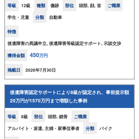
等級
12級
種類
傷跡
部位
頭部, 顔, 首
ご職業
学生・児童
分類
自動車
特徴
後遺障害の異議申立, 後遺障害等級認定サポート, 示談交渉
450
獲得金額
万円
掲載日
2026年7月30日
後遺障害認定サポートにより8級が認定され、事前提示額
20万円が1570万円まで増額した事例
等級
8級
部位
頭部, 鎖骨
ご職業
アルバイト・派遣, 主婦・家事従事者
分類
バイク