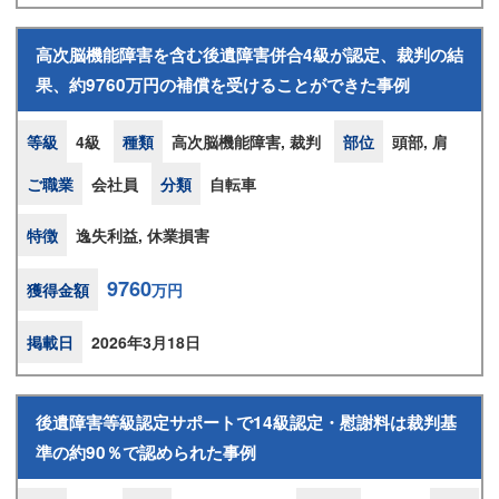
高次脳機能障害を含む後遺障害併合4級が認定、裁判の結
果、約9760万円の補償を受けることができた事例
等級
4級
種類
高次脳機能障害, 裁判
部位
頭部, 肩
ご職業
会社員
分類
自転車
特徴
逸失利益, 休業損害
9760
獲得金額
万円
掲載日
2026年3月18日
後遺障害等級認定サポートで14級認定・慰謝料は裁判基
準の約90％で認められた事例