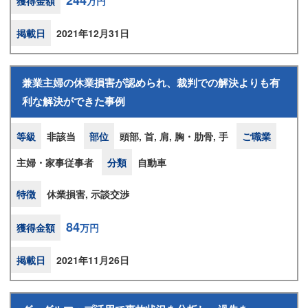
244
獲得金額
万円
掲載日
2021年12月31日
兼業主婦の休業損害が認められ、裁判での解決よりも有
利な解決ができた事例
等級
非該当
部位
頭部, 首, 肩, 胸・肋骨, 手
ご職業
主婦・家事従事者
分類
自動車
特徴
休業損害, 示談交渉
84
獲得金額
万円
掲載日
2021年11月26日