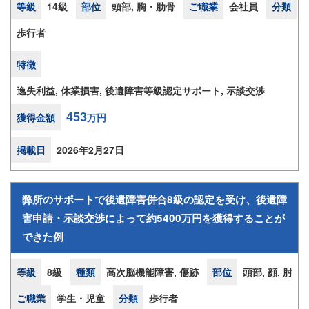
等級
14級
部位
頭部, 胸・肋骨
ご職業
会社員
分類
歩行者
特徴
逸失利益, 休業損害, 後遺障害等級認定サポート, 示談交渉
453
獲得金額
万円
掲載日
2026年2月27日
弊所のサポートで後遺障害併合8級の認定を受け、後遺障
害申請・示談交渉によって約5400万円を獲得することが
できた例
等級
8級
種類
高次脳機能障害, 傷跡
部位
頭部, 顔, 肘
ご職業
学生・児童
分類
歩行者