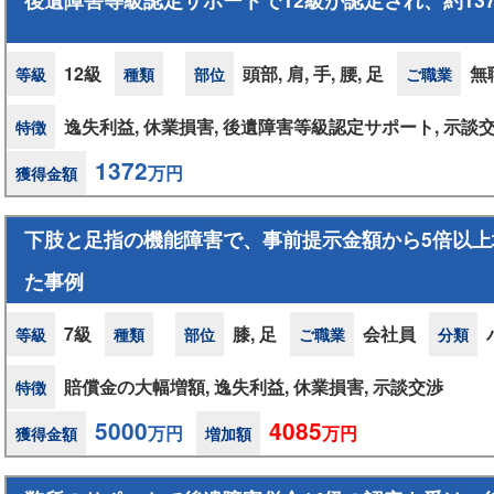
12級
頭部, 肩, 手, 腰, 足
無
等級
種類
部位
ご職業
逸失利益, 休業損害, 後遺障害等級認定サポート, 示談
特徴
1372
万円
獲得金額
下肢と足指の機能障害で、事前提示金額から5倍以上増
た事例
7級
膝, 足
会社員
等級
種類
部位
ご職業
分類
賠償金の大幅増額, 逸失利益, 休業損害, 示談交渉
特徴
5000
4085
万円
万円
獲得金額
増加額