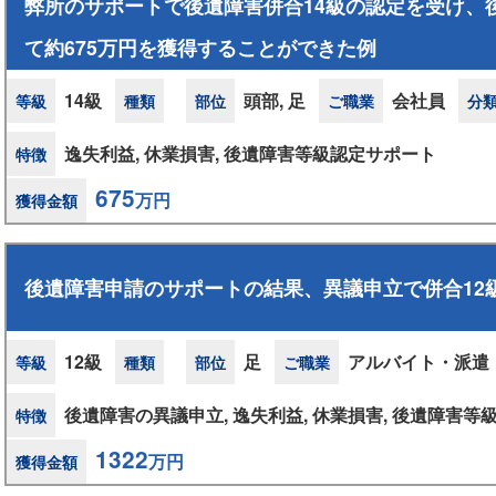
弊所のサポートで後遺障害併合14級の認定を受け、
て約675万円を獲得することができた例
14級
頭部, 足
会社員
等級
種類
部位
ご職業
分
逸失利益, 休業損害, 後遺障害等級認定サポート
特徴
675
万円
獲得金額
後遺障害申請のサポートの結果、異議申立で併合12
12級
足
アルバイト・派遣
等級
種類
部位
ご職業
後遺障害の異議申立, 逸失利益, 休業損害, 後遺障害等
特徴
1322
万円
獲得金額