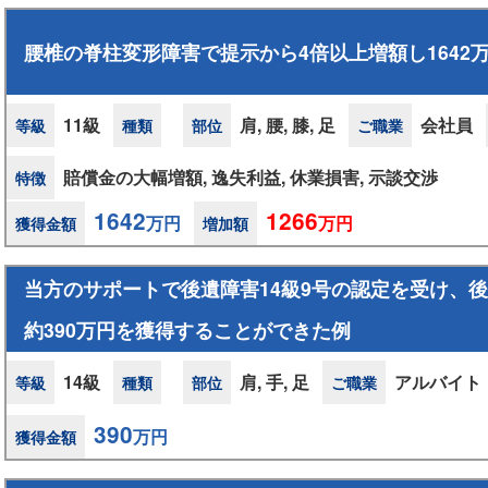
腰椎の脊柱変形障害で提示から4倍以上増額し1642
11級
肩, 腰, 膝, 足
会社員
等級
種類
部位
ご職業
賠償金の大幅増額, 逸失利益, 休業損害, 示談交渉
特徴
1642
1266
万円
万円
獲得金額
増加額
当方のサポートで後遺障害14級9号の認定を受け、
約390万円を獲得することができた例
14級
肩, 手, 足
アルバイト
等級
種類
部位
ご職業
390
万円
獲得金額