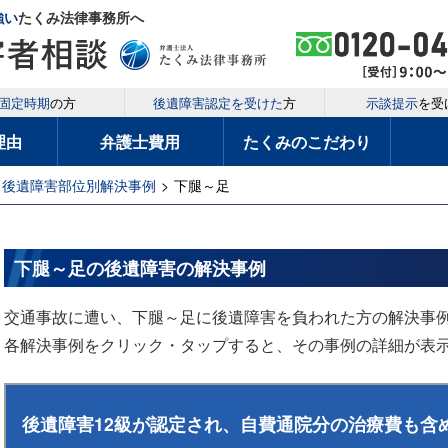
強い
たくみ法律事務所へ
固定時期
の方
後遺障害認定を受けた
方
示談提示
を受
理由
弁護士費用
たくみのこだわり
後遺障害部位別解決事例
>
下腿～足
下腿～足の後遺障害の解決事例
交通事故に遭い、下腿～足に後遺障害を負われた方の解決事
各解決事例をクリック・タップすると、その事例の詳細が表
後遺障害12級が認定され、自費通院分の治療費も含め