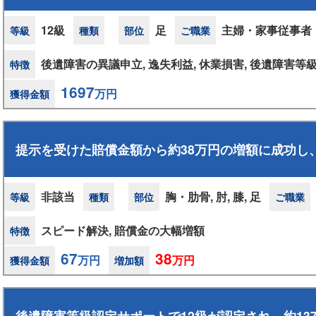
12級
足
主婦・家事従事者
等級
種類
部位
ご職業
後遺障害の異議申立, 逸失利益, 休業損害, 後遺障害等
特徴
1697
万円
獲得金額
提示を受けた賠償金額から約38万円の増額に成功し
非該当
胸・肋骨, 肘, 膝, 足
等級
種類
部位
ご職業
スピード解決, 賠償金の大幅増額
特徴
67
38
万円
万円
獲得金額
増加額
後遺障害等級認定サポートで12級が認定され、約13