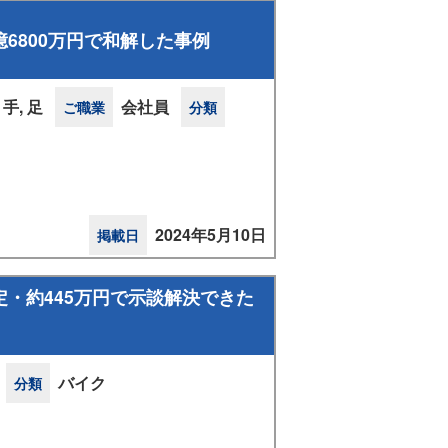
6800万円で和解した事例
手, 足
会社員
ご職業
分類
2024年5月10日
掲載日
・約445万円で示談解決できた
バイク
分類