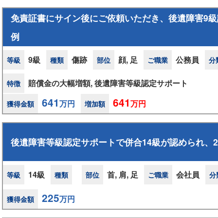
免責証書にサイン後にご依頼いただき、後遺障害9級
例
9級
傷跡
顔, 足
公務員
等級
種類
部位
ご職業
分
賠償金の大幅増額, 後遺障害等級認定サポート
特徴
641
641
万円
万円
獲得金額
増加額
後遺障害等級認定サポートで併合14級が認められ、2
14級
首, 肩, 足
会社員
等級
種類
部位
ご職業
分
225
万円
獲得金額