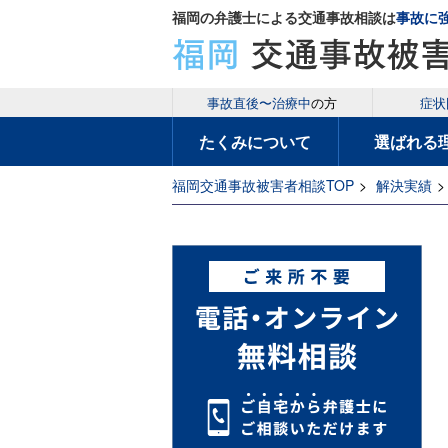
福岡の弁護士による交通事故相談は
事故に
事故直後〜治療中
の方
症状
たくみについて
選ばれる
福岡交通事故被害者相談TOP
>
解決実績
>