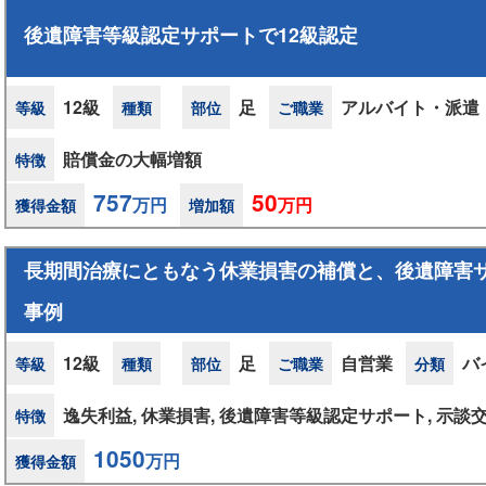
後遺障害等級認定サポートで12級認定
12級
足
アルバイト・派遣
等級
種類
部位
ご職業
賠償金の大幅増額
特徴
757
50
万円
万円
獲得金額
増加額
長期間治療にともなう休業損害の補償と、後遺障害サ
事例
12級
足
自営業
バ
等級
種類
部位
ご職業
分類
逸失利益, 休業損害, 後遺障害等級認定サポート, 示談
特徴
1050
万円
獲得金額