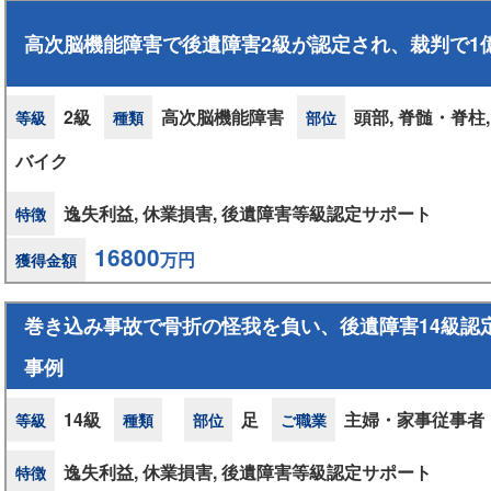
高次脳機能障害で後遺障害2級が認定され、裁判で1億
2級
高次脳機能障害
頭部, 脊髄・脊柱, 
等級
種類
部位
バイク
逸失利益, 休業損害, 後遺障害等級認定サポート
特徴
16800
万円
獲得金額
巻き込み事故で骨折の怪我を負い、後遺障害14級認定
事例
14級
足
主婦・家事従事者
等級
種類
部位
ご職業
逸失利益, 休業損害, 後遺障害等級認定サポート
特徴